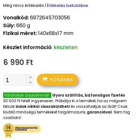
Még nincs értékelés
|
Értékelés beküldése
Vonalkód:
6972645703056
Súly:
660 g
Fizikai méret:
140x68x17 mm
Készlet információ
:
készleten
6 990 Ft
KOSÁRBA
Várároljon bizalommal!
Gyors szállítás, biztonságos fizetés
30.000 Ft felett ingyenesen. Próbálja ki a terméket, ha az mégsem
tetszik
indok nélkül visszaküldheti
és visszafizetjük az árát! Csak
kiválló minőségű termékeket forgalmazunk,
garanciával
. Nem fog
csalódni!