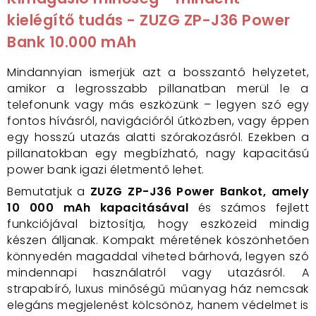
kielégítő tudás - ZUZG ZP-J36 Power
Bank 10.000 mAh
Mindannyian ismerjük azt a bosszantó helyzetet,
amikor a legrosszabb pillanatban merül le a
telefonunk vagy más eszközünk – legyen szó egy
fontos hívásról, navigációról útközben, vagy éppen
egy hosszú utazás alatti szórakozásról. Ezekben a
pillanatokban egy megbízható, nagy kapacitású
power bank igazi életmentő lehet.
Bemutatjuk a
ZUZG ZP-J36 Power Bankot, amely
10 000 mAh kapacitásával
és számos fejlett
funkciójával biztosítja, hogy eszközeid mindig
készen álljanak. Kompakt méretének köszönhetően
könnyedén magaddal viheted bárhová, legyen szó
mindennapi használatról vagy utazásról. A
strapabíró, luxus minőségű műanyag ház nemcsak
elegáns megjelenést kölcsönöz, hanem védelmet is