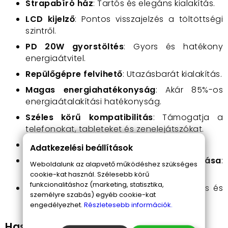
Strapabíró ház
: Tartós és elegáns kialakítás.
LCD kijelző
: Pontos visszajelzés a töltöttségi
szintről.
PD 20W gyorstöltés
: Gyors és hatékony
energiaátvitel.
Repülőgépre felvihető
: Utazásbarát kialakítás.
Magas energiahatékonyság
: Akár 85%-os
energiaátalakítási hatékonyság.
Széles körű kompatibilitás
: Támogatja a
telefonokat, tableteket és zenelejátszókat.
Két USB port
: Két eszköz egyidejű töltése.
Adatkezelési beállítások
Több gyorstöltési szabvány támogatása
:
Weboldalunk az alapvető működéshez szükséges
QC3.0, PD3.0, FCP, AFC.
cookie-kat használ. Szélesebb körű
funkcionalitáshoz (marketing, statisztika,
Tartós és luxus műanyag ház
: Robusztus és
személyre szabás) egyéb cookie-kat
elegáns megjelenés.
engedélyezhet.
Részletesebb információk.
Használat: