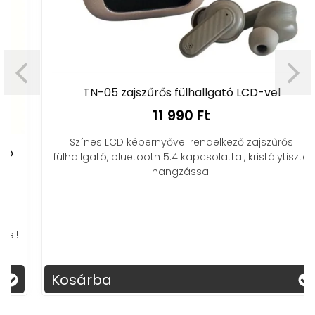
TN-05 zajszűrős fülhallgató LCD-vel
11 990 Ft
Színes LCD képernyővel rendelkező zajszűrős
fülhallgató, bluetooth 5.4 kapcsolattal, kristálytiszta
hangzással
Kosárba