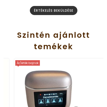
ÉRTÉKELÉS BEKÜLDÉSE
Szintén
ajánlott
temékek
Ár/érték bajnok