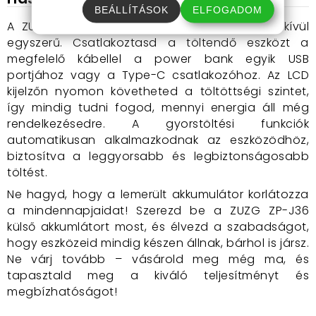
BEÁLLÍTÁSOK
ELFOGADOM
A ZUZG ZP-J36 Power Bank használata rendkívül
egyszerű. Csatlakoztasd a töltendő eszközt a
megfelelő kábellel a power bank egyik USB
portjához vagy a Type-C csatlakozóhoz. Az LCD
kijelzőn nyomon követheted a töltöttségi szintet,
így mindig tudni fogod, mennyi energia áll még
rendelkezésedre. A gyorstöltési funkciók
automatikusan alkalmazkodnak az eszközödhöz,
biztosítva a leggyorsabb és legbiztonságosabb
töltést.
Ne hagyd, hogy a lemerült akkumulátor korlátozza
a mindennapjaidat! Szerezd be a ZUZG ZP-J36
külső akkumlátort most, és élvezd a szabadságot,
hogy eszközeid mindig készen állnak, bárhol is jársz.
Ne várj tovább – vásárold meg még ma, és
tapasztald meg a kiváló teljesítményt és
megbízhatóságot!