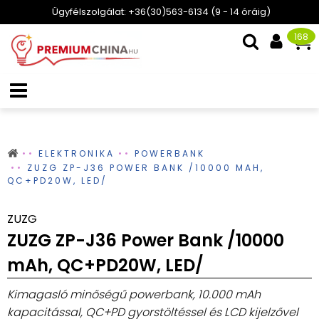
Ügyfélszolgálat: +36(30)563-6134 (9 - 14 óráig)
168
ELEKTRONIKA
POWERBANK
ZUZG ZP-J36 POWER BANK /10000 MAH,
QC+PD20W, LED/
ZUZG
ZUZG ZP-J36 Power Bank /10000
mAh, QC+PD20W, LED/
Kimagasló minőségű powerbank, 10.000 mAh
kapacitással, QC+PD gyorstöltéssel és LCD kijelzővel