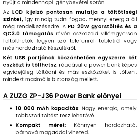
nyújt a mindennapi igénybevétel során.
Az
LCD kijelző pontosan mutatja a töltöttségi
szintet,
így mindig tudni fogod, mennyi energia áll
még rendelkezésedre. A
PD 20W gyorstöltés és a
QC3.0 támogatás
révén eszközeid villámgyorsan
feltölthetők, legyen szó telefonról, tabletről vagy
más hordozható készülékről.
Két USB portjának köszönhetően egyszerre két
eszközt is tölthetsz
, ráadásul a power bank képes
egyidejűleg töltődni és más eszközöket is tölteni,
mindezt maximális biztonság mellett.
A ZUZG ZP-J36 Power Bank előnyei
10 000 mAh kapacitás
: Nagy energia, amely
többszöri töltést tesz lehetővé.
Kompakt méret
: Könnyen hordozható,
bárhová magaddal viheted.