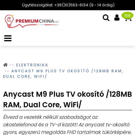
Ügyfélszolgálat: +36(30)563-6134 (9 - 14 óráig)
168
ELEKTRONIKA
ANYCAST M9 PLUS TV OKOSÍTÓ /128MB RAM,
DUAL CORE, WIFI/
Anycast M9 Plus TV okosító /128MB
RAM, Dual Core, WiFi/
Élvezd a vezeték nélküli szabadságot az
okostelefonod és a TV-d között! Az anycast tv-okosító
gyors, egyszerű megoldás FHD tartalmak tükörképére.