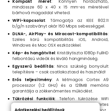
Kompakt méret
: Könnyen hordozható,
mindössze 60 x 40 x 15 mm-es méretével
bárhová magaddal viheted.
WiFi-kapcsolat
: Támogatja az IEEE 802.11
b/g/n szabványt akár 150 Mbps sebességgel.
DLNA-, AirPlay- és Miracast-kompatibilitás
:
Széles körű kompatibilitás iOS, Android,
Windows és Mac OSX eszközökkel.
Kép- és hangátvitel
: Kristálytiszta 1080p FullHD
felbontású videók és kiváló hangminőség.
Egyszerű beállítás
: Nincs szükség bonyolult
telepítésre – csak csatlakoztasd és használd!
Erős teljesítmény
: A kétmagos Cortex A9
processzor (1.2 GHz) és a 128MB memória
garantálja a zökkenőmentes működést.
Tükrözési funkciók
: Telefon tükrözése WiFi
kapcsolaton keresztül – tökéletes
Adatkezelési beállítások
prezentációkhoz vagy otthoni szórakozáshoz.