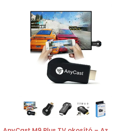
AnyCast M9 Plus TV okosító – Az