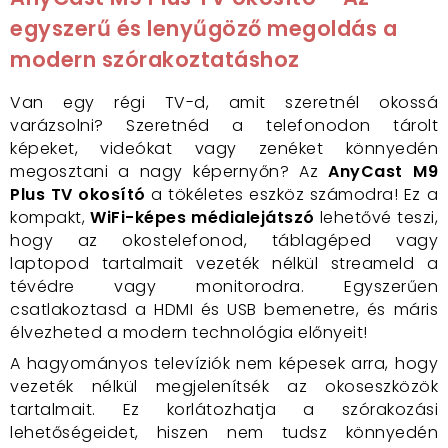
egyszerű és lenyűgöző megoldás a
modern szórakoztatáshoz
Van egy régi TV-d, amit szeretnél okossá
varázsolni? Szeretnéd a telefonodon tárolt
képeket, videókat vagy zenéket könnyedén
megosztani a nagy képernyőn? Az
AnyCast M9
Plus TV okosító
a tökéletes eszköz számodra! Ez a
kompakt,
WiFi-képes médialejátszó
lehetővé teszi,
hogy az okostelefonod, táblagéped vagy
laptopod tartalmait vezeték nélkül streameld a
tévédre vagy monitorodra. Egyszerűen
csatlakoztasd a HDMI és USB bemenetre, és máris
élvezheted a modern technológia előnyeit!
A hagyományos televíziók nem képesek arra, hogy
vezeték nélkül megjelenítsék az okoseszközök
tartalmait. Ez korlátozhatja a szórakozási
lehetőségeidet, hiszen nem tudsz könnyedén