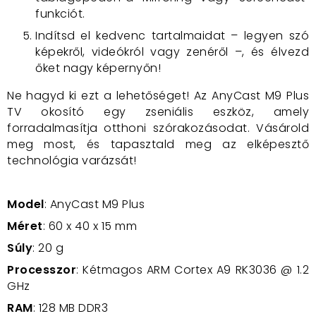
funkciót.
Indítsd el kedvenc tartalmaidat – legyen szó
képekről, videókról vagy zenéről –, és élvezd
őket nagy képernyőn!
Ne hagyd ki ezt a lehetőséget! Az
AnyCast M9 Plus
TV okosító
egy zseniális eszköz, amely
forradalmasítja otthoni szórakozásodat. Vásárold
meg most, és tapasztald meg az elképesztő
technológia varázsát!
Model
: AnyCast M9 Plus
Méret
: 60 x 40 x 15 mm
Súly
: 20 g
Processzor
: Kétmagos ARM Cortex A9 RK3036 @ 1.2
GHz
RAM
: 128 MB DDR3