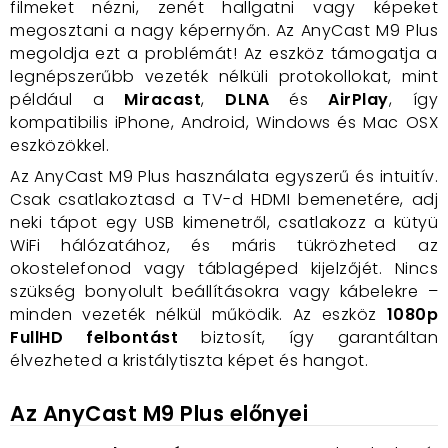
filmeket nézni, zenét hallgatni vagy képeket
megosztani a nagy képernyőn. Az AnyCast M9 Plus
megoldja ezt a problémát! Az eszköz támogatja a
legnépszerűbb vezeték nélküli protokollokat, mint
például a
Miracast
,
DLNA
és
AirPlay
, így
kompatibilis iPhone, Android, Windows és Mac OSX
eszközökkel.
Az AnyCast M9 Plus használata egyszerű és intuitív.
Csak csatlakoztasd a TV-d HDMI bemenetére, adj
neki tápot egy USB kimenetről, csatlakozz a kütyü
WiFi hálózatához, és máris tükrözheted az
okostelefonod vagy táblagéped kijelzőjét. Nincs
szükség bonyolult beállításokra vagy kábelekre –
minden vezeték nélkül működik. Az eszköz
1080p
FullHD felbontást
biztosít, így garantáltan
élvezheted a kristálytiszta képet és hangot.
Az AnyCast M9 Plus előnyei