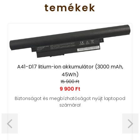
temékek
tium-ion akkumulátor (3000 mAh,
45Wh)
15 900 Ft
9 900 Ft
 és megbízhatóságot nyújt laptopod
számára!
AE60165M2 