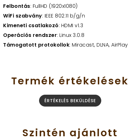
Felbontás
: FullHD (1920x1080)
WiFi szabvány
: IEEE 802.11 b/g/n
Kimeneti csatlakozó
: HDMI v1.3
Operációs rendszer
: Linux 3.0.8
Támogatott protokollok
: Miracast, DLNA, AirPlay
Termék
értékelések
ÉRTÉKELÉS BEKÜLDÉSE
Szintén
ajánlott