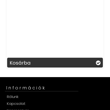
villámgyors tölt
kivitel – laptop
Kosárba
Információk
Rólunk
Kapcsolat