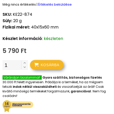
Még nincs értékelés
|
Értékelés beküldése
SKU:
KE22-874
Súly:
20 g
Fizikai méret:
40x15x60 mm
Készlet információ
:
készleten
5 790 Ft
KOSÁRBA
Várároljon bizalommal!
Gyors szállítás, biztonságos fizetés
30.000 Ft felett ingyenesen. Próbálja ki a terméket, ha az mégsem
tetszik
indok nélkül visszaküldheti
és visszafizetjük az árát! Csak
kiválló minőségű termékeket forgalmazunk,
garanciával
. Nem fog
csalódni!