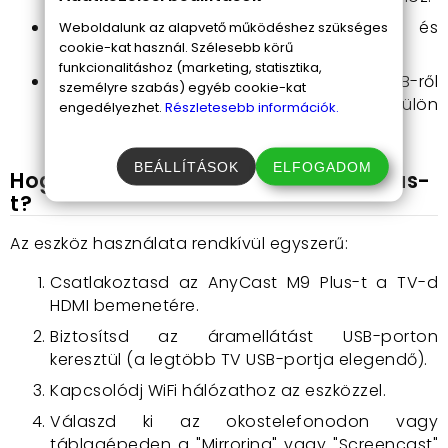
Cloud funkciók
: Távoli elérés és
Weboldalunk az alapvető működéshez szükséges
cookie-kat használ. Szélesebb körű
tartalomkezelés felhőn keresztül.
funkcionalitáshoz (marketing, statisztika,
Energiatakarékos működés
: USB-ről
személyre szabás) egyéb cookie-kat
táplálható (5V/1A), így nincs szükség külön
engedélyezhet.
Részletesebb információk.
adapterre.
BEÁLLÍTÁSOK
ELFOGADOM
Hogyan használd az AnyCast M9 Plus-
t?
Az eszköz használata rendkívül egyszerű:
Csatlakoztasd az AnyCast M9 Plus-t a TV-d
HDMI bemenetére.
Biztosítsd az áramellátást USB-porton
keresztül (a legtöbb TV USB-portja elegendő).
Kapcsolódj WiFi hálózathoz az eszközzel.
Válaszd ki az okostelefonodon vagy
táblagépeden a "Mirroring" vagy "Screencast"