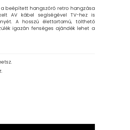
n a beépített hangszóró retro hangzása
elt AV kábel segíségével TV-hez is
yét. A hosszú élettartamú, tölthető
zülék igazán fenséges ajándék lehet a
etsz.
z.