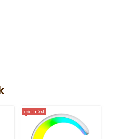
k
mini méret