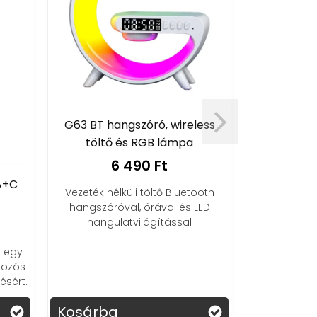
GF01 8
G63 BT hangszóró, wireless
p
töltő és RGB lámpa
3
6 490 Ft
A+C
Hordozhat
Vezeték nélküli töltő Bluetooth
pumpa és vi
hangszóróval, órával és LED
2000 A ind
hangulatvilágítással
mA
 egy
kozós
ésért.
Kosárba
Kosárba