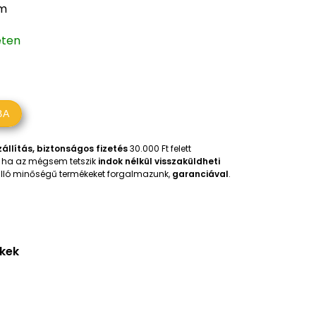
mm
eten
BA
állítás, biztonságos fizetés
30.000 Ft felett
t, ha az mégsem tetszik
indok nélkül visszaküldheti
iválló minőségű termékeket forgalmazunk,
garanciával
.
ékek