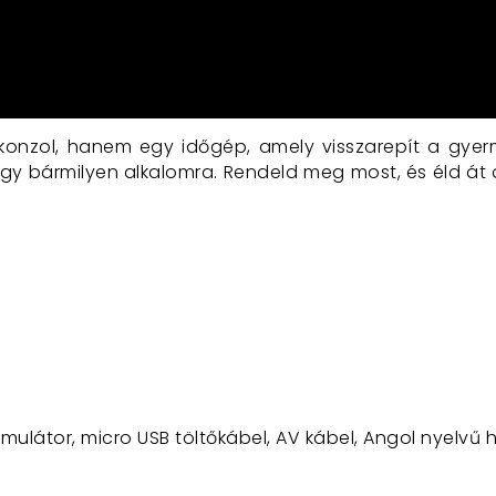
nzol, hanem egy időgép, amely visszarepít a gyerme
gy bármilyen alkalomra. Rendeld meg most, és éld át a
umulátor, micro USB töltőkábel, AV kábel, Angol nyelvű 