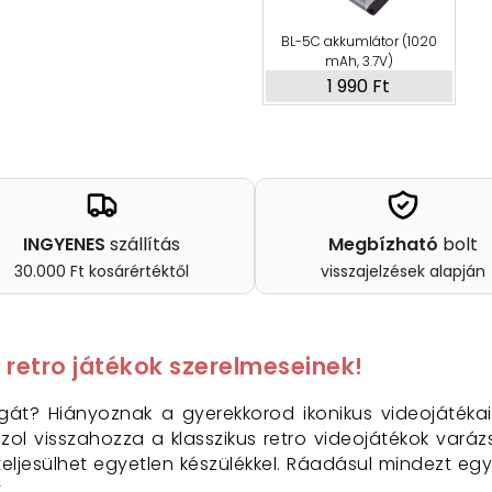
BL-5C akkumlátor (1020
mAh, 3.7V)
1 990 Ft
INGYENES
szállítás
Megbízható
bolt
30.000 Ft kosárértéktől
visszajelzések alapján
 retro játékok szerelmeseinek!
ágát? Hiányoznak a gyerekkorod ikonikus videojáté
onzol visszahozza a klasszikus retro videojátékok vará
ljesülhet egyetlen készülékkel. Ráadásul mindezt egy 3
.