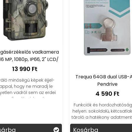
gásérzékelős vadkamera
 16 MP, 1080p, IP66, 2" LCD/
13 990 Ft
Trequa 64GB dual USB-
váló minőségű képek éjjel-
Pendrive
appal, hogy ne maradj le
yetlen vadról sem az erdei
4 590 Ft
megfigyeléseid során.
Funkciók és hordozhatóság
helyen: sokoldalú, kétcsatla
tároló a hatékony adatment
sárba
Kosárba