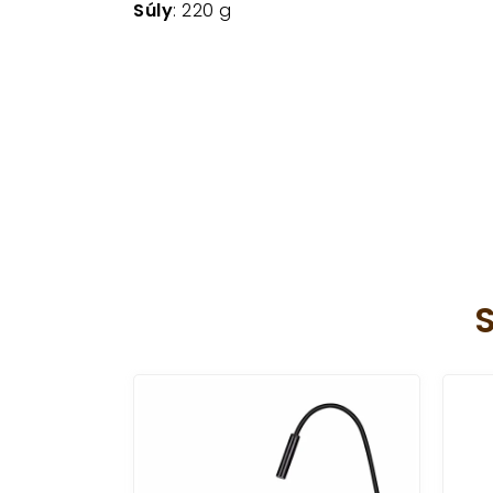
Súly
: 220 g