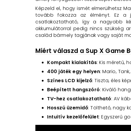
Képzeld el, hogy ismét elmerülhetsz M
tovább fokozza az élményt. Ez a j
csatlakoztatható, így a nagyobb ké
akkumulátorral pedig nincs szükség a
család bármely tagjának vagy saját 
Miért válaszd a Sup X Game 
Kompakt kialakítás
: Kis méretű,
400 játék egy helyen
: Mario, Tan
Színes LCD kijelző
: Tiszta, éles ké
Beépített hangszóró
: Kiváló han
TV-hez csatlakoztatható
: AV ká
Hosszú üzemidő
: Tölthető, nagy 
Intuitív kezelőfelület
: Egyszerű g