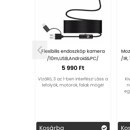
 USB A+C
éter)
t
Flexibilis endoszkóp kamera
Moz
s megoldás,
/10m,USB,Android&PC/
/IR,
tsz USB-ről!
5 990 Ft
s, egyszerű.
Vízálló, 3 az 1-ben interfész! Láss a
Ki
lefolyók, motorok, falak mögé!
n
eg
Kosárba
Ko