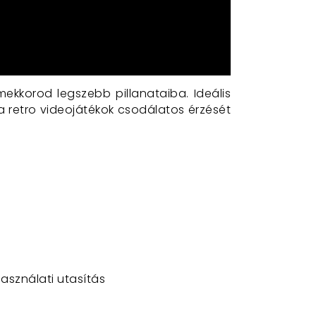
kkorod legszebb pillanataiba. Ideális
 retro videojátékok csodálatos érzését
használati utasítás