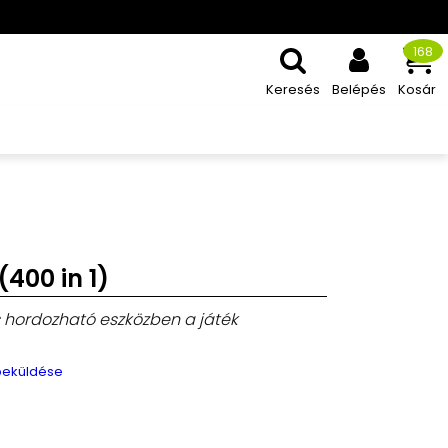
168
Keresés
Belépés
Kosár
400 in 1)
s hordozható eszközben a játék
 beküldése