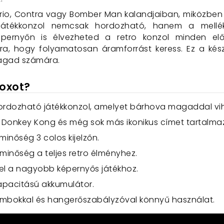
ario, Contra vagy Bomber Man kalandjaiban, miközbe
átékkonzol nemcsak hordozható, hanem a mellék
pernyőn is élvezheted a retro konzol minden előn
rra, hogy folyamatosan áramforrást keress. Ez a kés
magad számára.
Boxot?
 hordozható játékkonzol, amelyet bárhova magaddal vih
k, Donkey Kong és még sok más ikonikus címet tartalma
pminőség 3 colos kijelzőn.
gminőség a teljes retro élményhez.
bel a nagyobb képernyős játékhoz.
kapacitású akkumulátor.
ombokkal és hangerőszabályzóval könnyű használat.