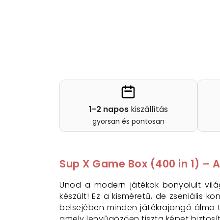
1-2 napos
kiszállítás
gyorsan és pontosan
Sup X Game Box (400 in 1) – A
Unod a modern játékok bonyolult vil
készült! Ez a kisméretű, de zseniális k
belsejében minden játékrajongó álma te
amely lenyűgözően tiszta képet biztosít