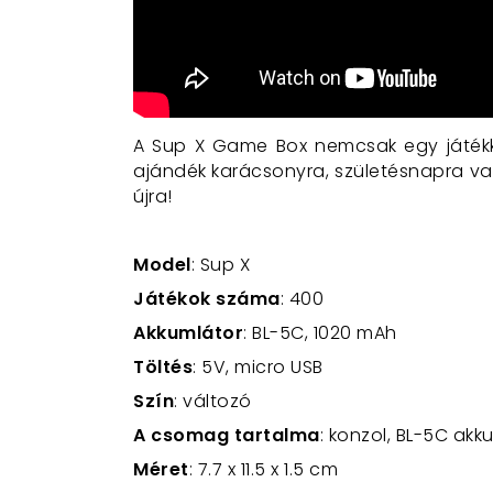
A Sup X Game Box nemcsak egy játékko
ajándék karácsonyra, születésnapra va
újra!
Model
: Sup X
Játékok száma
: 400
Akkumlátor
: BL-5C, 1020 mAh
Töltés
: 5V, micro USB
Szín
: változó
A csomag tartalma
: konzol, BL-5C akk
Méret
: 7.7 x 11.5 x 1.5 cm