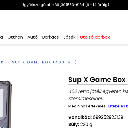
Ügyfélszolgálat: +36(30)563-6134 (9 - 14 óráig)
ha
Otthon
Autó
Barkács
Játék
Utolsó darbok
ÉK
SUP X GAME BOX (400 IN 1)
Sup X Game Box (
400 retro játék egyeten ki
szerelmeseinek
Még nincs értékelés
|
Értékelés
Vonalkód:
699252923139
Súly:
220 g