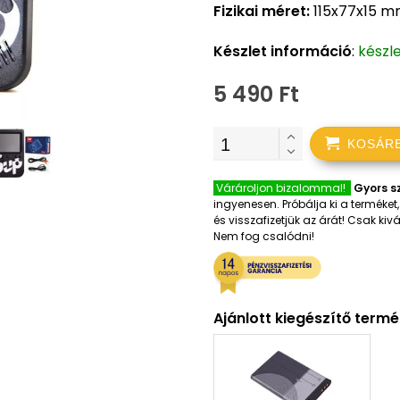
Fizikai méret:
115x77x15 
Készlet információ
:
készl
5 490 Ft
KOSÁR
Várároljon bizalommal!
Gyors sz
ingyenesen. Próbálja ki a terméke
és visszafizetjük az árát! Csak k
Nem fog csalódni!
Ajánlott kiegészítő term