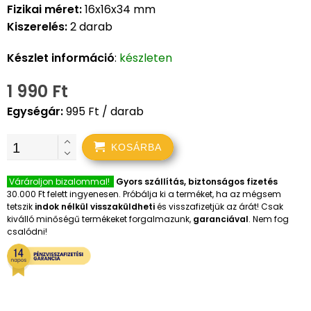
Fizikai méret:
16x16x34 mm
Kiszerelés:
2 darab
Készlet információ
:
készleten
1 990 Ft
Egységár:
995 Ft / darab
KOSÁRBA
Várároljon bizalommal!
Gyors szállítás, biztonságos fizetés
30.000 Ft felett ingyenesen. Próbálja ki a terméket, ha az mégsem
tetszik
indok nélkül visszaküldheti
és visszafizetjük az árát! Csak
kiválló minőségű termékeket forgalmazunk,
garanciával
. Nem fog
csalódni!