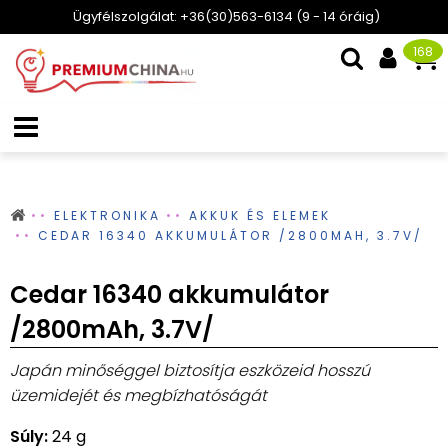
Ügyfélszolgálat: +36(30)563-6134 (9 - 14 óráig)
168
ELEKTRONIKA
AKKUK ÉS ELEMEK
CEDAR 16340 AKKUMULÁTOR /2800MAH, 3.7V/
Cedar 16340 akkumulátor
/2800mAh, 3.7V/
Japán minőséggel biztosítja eszközeid hosszú
üzemidejét és megbízhatóságát
Súly:
24 g