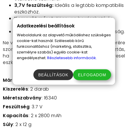
3,7V feszültség:
Ideális a legtöbb kompatibilis
eszközhöz.
Kompakt méret:
Könnyen hordozható és
kompatibilis a kisebb eszközökkel is.
Adatkezelési beállítások
Japán minőség:
Megbízhatóság és tartósság.
Weboldalunk az alapvető működéshez szükséges
cookie-kat használ. Szélesebb körű
Ne várd meg, míg a jelenlegi akkumulátorod cserére
funkcionalitáshoz (marketing, statisztika,
szorul! A CEDAR 16340 akkumulátor kiváló választás,
személyre szabás) egyéb cookie-kat
ha megbízható és tartós energiaforrást keresel
engedélyezhet.
Részletesebb információk.
eszközeidhez.
BEÁLLÍTÁSOK
ELFOGADOM
Márka
:
Thunder Cedar
Kiszerelés
: 2 darab
Méretszabvány
: 16340
Feszültség
: 3.7 V
Kapacitás
: 2 x 2800 mAh
Súly
: 2 x 12 g