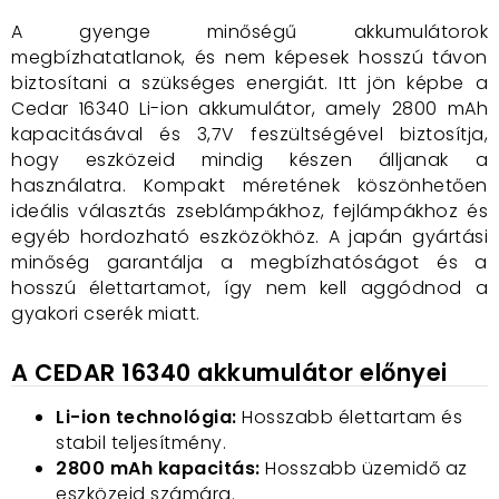
A gyenge minőségű akkumulátorok
megbízhatatlanok, és nem képesek hosszú távon
biztosítani a szükséges energiát. Itt jön képbe a
Cedar 16340 Li-ion akkumulátor, amely 2800 mAh
kapacitásával és 3,7V feszültségével biztosítja,
hogy eszközeid mindig készen álljanak a
használatra. Kompakt méretének köszönhetően
ideális választás zseblámpákhoz, fejlámpákhoz és
egyéb hordozható eszközökhöz. A japán gyártási
minőség garantálja a megbízhatóságot és a
hosszú élettartamot, így nem kell aggódnod a
gyakori cserék miatt.
A CEDAR 16340 akkumulátor előnyei
Li-ion technológia:
Hosszabb élettartam és
stabil teljesítmény.
2800 mAh kapacitás:
Hosszabb üzemidő az
eszközeid számára.