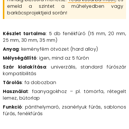
emeld a szintet a műhelyedben vagy
barkácsprojektjeid során!
Készlet tartalma
: 5 db fenékfúró (15 mm, 20 mm,
25 mm, 30 mm, 35 mm)
Anyag
: keményfém ötvözet (hard alloy)
Mélységállító
: igen, mind az 5 fúrón
Szár kialakítása
: univerzális, standard fúrószár
kompatibilitás
Tárolás
: fa dobozban
Használat
: faanyagokhoz – pl. tömörfa, rétegelt
lemez, bútorlap
Funkció
: pánthelymaró, zsanérlyuk fúrás, sablonos
fúrás, fenékfúrás