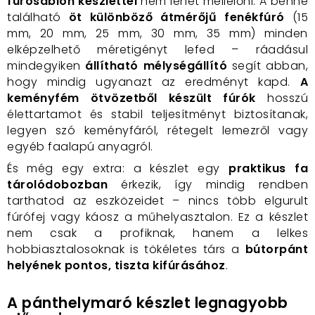
fúrósablon készlettel
nem lehet mellélőni. A benne
található
öt különböző átmérőjű fenékfúró
(15
mm, 20 mm, 25 mm, 30 mm, 35 mm) minden
elképzelhető méretigényt lefed – ráadásul
mindegyiken
állítható mélységállító
segít abban,
hogy mindig ugyanazt az eredményt kapd.
A
keményfém ötvözetből készült fúrók
hosszú
élettartamot és stabil teljesítményt biztosítanak,
legyen szó keményfáról, rétegelt lemezről vagy
egyéb faalapú anyagról.
És még egy extra: a készlet egy
praktikus fa
tárolódobozban
érkezik, így mindig rendben
tarthatod az eszközeidet – nincs több elgurult
fúrófej vagy káosz a műhelyasztalon. Ez a készlet
nem csak a profiknak, hanem a lelkes
hobbiasztalosoknak is tökéletes társ a
bútorpánt
helyének pontos, tiszta kifúrásához
.
A pánthelymaró készlet legnagyobb