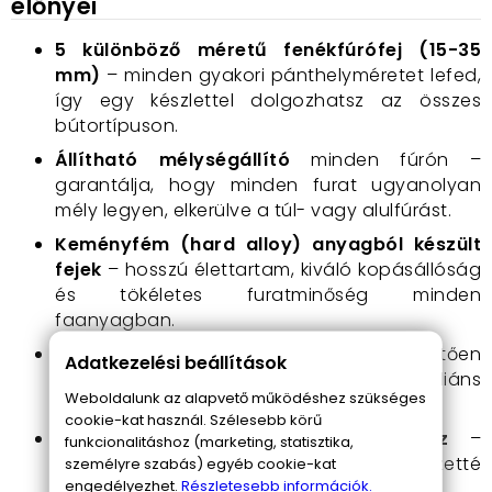
előnyei
5 különböző méretű fenékfúrófej (15-35
mm)
– minden gyakori pánthelyméretet lefed,
így egy készlettel dolgozhatsz az összes
bútortípuson.
Állítható mélységállító
minden fúrón –
garantálja, hogy minden furat ugyanolyan
mély legyen, elkerülve a túl- vagy alulfúrást.
Keményfém (hard alloy) anyagból készült
fejek
– hosszú élettartam, kiváló kopásállóság
és tökéletes furatminőség minden
faanyagban.
Tiszta, sorjamentes furatok
– köszönhetően
Adatkezelési beállítások
a lapos szárnykialakításnak és a briliáns
Weboldalunk az alapvető működéshez szükséges
élezésnek.
cookie-kat használ. Szélesebb körű
Praktikus, fából készült tárolódoboz
–
funkcionalitáshoz (marketing, statisztika,
nemcsak védi a fúrófejeket, de rendszerezetté
személyre szabás) egyéb cookie-kat
engedélyezhet.
Részletesebb információk.
teszi a szerszámkészletedet is.