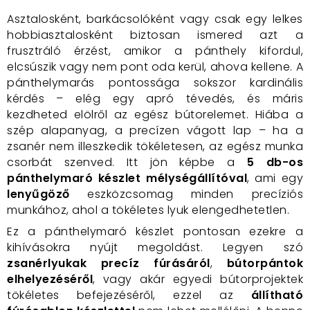
Asztalosként, barkácsolóként vagy csak egy lelkes
hobbiasztalosként biztosan ismered azt a
frusztráló érzést, amikor a pánthely kifordul,
elcsúszik vagy nem pont oda kerül, ahova kellene. A
pánthelymarás pontossága sokszor kardinális
kérdés – elég egy apró tévedés, és máris
kezdheted elölről az egész bútorelemet. Hiába a
szép alapanyag, a precízen vágott lap – ha a
zsanér nem illeszkedik tökéletesen, az egész munka
csorbát szenved. Itt jön képbe a
5 db-os
pánthelymaró készlet mélységállítóval
, ami egy
lenyűgöző
eszközcsomag minden precíziós
munkához, ahol a tökéletes lyuk elengedhetetlen.
Ez a pánthelymaró készlet pontosan ezekre a
kihívásokra nyújt megoldást. Legyen szó
zsanérlyukak precíz fúrásáról
,
bútorpántok
elhelyezéséről
, vagy akár egyedi bútorprojektek
tökéletes befejezéséről, ezzel az
állítható