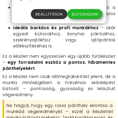
Univerzális szárkialakítás
– használható a
legtöbb hagyományos fúrógéppel, oszlopos
BEÁLLÍTÁSOK
ELFOGADOM
fúróval vagy kézi fúrógéppel is.
Ideális barkács és profi munkákhoz
– akár
egyedi bútorokhoz, konyhai pántokhoz,
szekrényajtókhoz vagy ajtópántok
előkészítéséhez is.
Ez a készlet nem egyszerűen egy újabb fúrókészlet
–
egy forradalmi eszköz a pontos, hibamentes
pánthelyekért
.
Ez a készlet nem csak időmegtakarítást jelent, de a
munka minőségében is hatalmas előrelépést
biztosít – pontosság, gyorsaság és letisztult
végeredmény.
Ne hagyd, hogy egy rossz pánthely elrontsa a
munkád végeredményét – ezzel a készlettel
mindig biztosra mehetsz.
Tedd kosárba most
, és