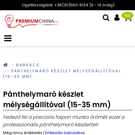
Ügyfélszolgálat: +36(30)563-6134 (9 - 14 óráig)
168
BARKÁCS
PÁNTHELYMARÓ KÉSZLET MÉLYSÉGÁLLÍTÓVAL
(15-35 MM)
Pánthelymaró készlet
mélységállítóval (15-35 mm)
Fedezd fel a precíziós faipari munka örömét ezzel a
professzionális pánthelymaró készlettel!
Még nincs értékelés
|
Értékelés beküldése