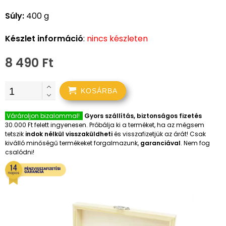
Súly:
400 g
Készlet információ
:
nincs készleten
8 490 Ft
KOSÁRBA
Várároljon bizalommal!
Gyors szállítás, biztonságos fizetés
30.000 Ft felett ingyenesen. Próbálja ki a terméket, ha az mégsem
tetszik
indok nélkül visszaküldheti
és visszafizetjük az árát! Csak
kiválló minőségű termékeket forgalmazunk,
garanciával
. Nem fog
csalódni!