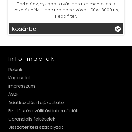
Tiszta ágy, nyugodt alvás poratka mentesen a
vezeték nélküli poratka porszívóval. 100W, 8000 PA,
Hepa filter.
Kosárba
Információk
Rólunk
Kapcsolat
Impresszum
ÁSZF
Adatkezelési tájékoztató
Fizetési és szállítási információk
Garanciális feltételek
Visszatérítési szabályzat