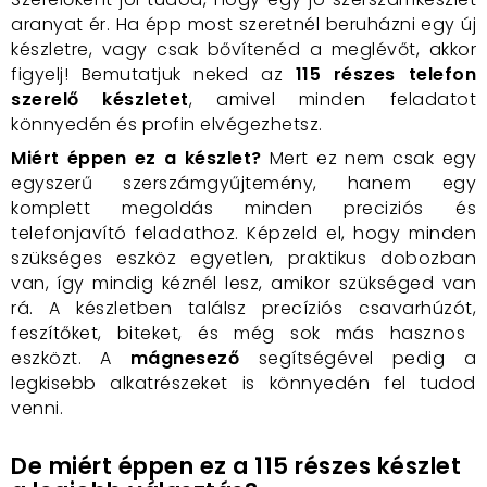
aranyat ér.
Ha épp most szeretnél beruházni egy új
készletre,
vagy csak bővítenéd a meglévőt,
akkor
figyelj!
Bemutatjuk neked az
115 részes telefon
szerelő készletet
,
amivel minden feladatot
könnyedén és profin elvégezhetsz.
Miért éppen ez a készlet?
Mert ez nem csak egy
egyszerű szerszámgyűjtemény,
hanem egy
komplett megoldás minden preciziós és
telefonjavító feladathoz.
Képzeld el,
hogy minden
szükséges eszköz egyetlen,
praktikus dobozban
van,
így mindig kéznél lesz,
amikor szükséged van
rá.
A készletben találsz precíziós csavarhúzót,
feszítőket, biteket
,
és még sok más hasznos
eszközt.
A
mágnesező
segítségével pedig a
legkisebb alkatrészeket is könnyedén fel tudod
venni.
De miért éppen ez a 115 részes készlet