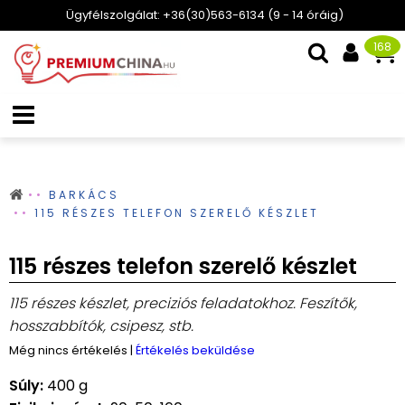
Ügyfélszolgálat: +36(30)563-6134 (9 - 14 óráig)
168
BARKÁCS
115 RÉSZES TELEFON SZERELŐ KÉSZLET
115 részes telefon szerelő készlet
115 részes készlet, preciziós feladatokhoz. Feszítők,
hosszabbítók, csipesz, stb.
Még nincs értékelés
|
Értékelés beküldése
Súly:
400 g