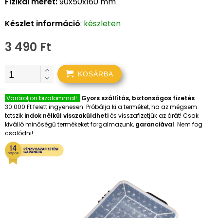
Fizikai méret:
90x50x160 mm
Készlet információ
:
készleten
3 490 Ft
KOSÁRBA
Várároljon bizalommal!
Gyors szállítás, biztonságos fizetés
30.000 Ft felett ingyenesen. Próbálja ki a terméket, ha az mégsem
tetszik
indok nélkül visszaküldheti
és visszafizetjük az árát! Csak
kiválló minőségű termékeket forgalmazunk,
garanciával
. Nem fog
csalódni!