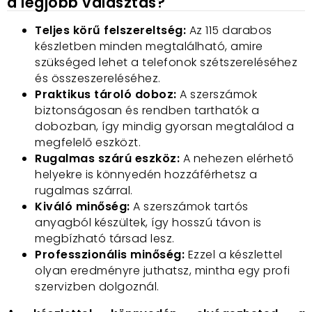
a legjobb választás?
Teljes körű felszereltség:
Az 115 darabos
készletben minden megtalálható,
amire
szükséged lehet a telefonok szétszereléséhez
és összeszereléséhez.
Praktikus tároló doboz:
A szerszámok
biztonságosan és rendben tarthatók a
dobozban,
így mindig gyorsan megtalálod a
megfelelő eszközt.
Rugalmas szárú eszköz:
A nehezen elérhető
helyekre is könnyedén hozzáférhetsz a
rugalmas szárral.
Kiváló minőség:
A szerszámok tartós
anyagból készültek,
így hosszú távon is
megbízható társad lesz.
Professzionális minőség:
Ezzel a készlettel
olyan eredményre juthatsz,
mintha egy profi
szervizben dolgoznál.