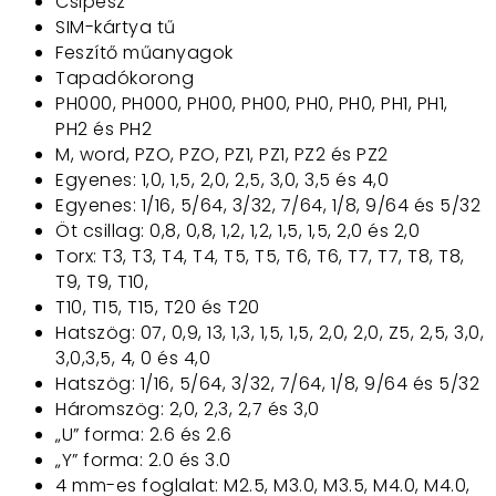
Csipesz
SIM-kártya tű
Feszítő műanyagok
Tapadókorong
PH000, PH000, PH00, PH00, PH0, PH0, PH1, PH1,
PH2 és PH2
M, word, PZO, PZO, PZ1, PZ1, PZ2 és PZ2
Egyenes: 1,0, 1,5, 2,0, 2,5, 3,0, 3,5 és 4,0
Egyenes: 1/16, 5/64, 3/32, 7/64, 1/8, 9/64 és 5/32
Öt csillag: 0,8, 0,8, 1,2, 1,2, 1,5, 1,5, 2,0 és 2,0
Torx: T3, T3, T4, T4, T5, T5, T6, T6, T7, T7, T8, T8,
T9, T9, T10,
T10, T15, T15, T20 és T20
Hatszög: 07, 0,9, 13, 1,3, 1,5, 1,5, 2,0, 2,0, Z5, 2,5, 3,0,
3,0,3,5, 4, 0 és 4,0
Hatszög: 1/16, 5/64, 3/32, 7/64, 1/8, 9/64 és 5/32
Háromszög: 2,0, 2,3, 2,7 és 3,0
„U” forma: 2.6 és 2.6
„Y” forma: 2.0 és 3.0
4 mm-es foglalat: M2.5, M3.0, M3.5, M4.0, M4.0,