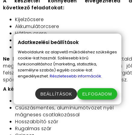
A készlettel könnyedén elvégezheted a
következő feladatokat:
Kijelzőcsere
Akkumulátorcsere
Hátlap csere
Kameracsere
Adatkezelési beállítások
És még sok más...
Weboldalunk az alapvető működéshez szükséges
cookie-kat használ. Szélesebb körű
Ne habozz tovább!
Rendelj most és tapasztald
funkcionalitáshoz (marketing, statisztika,
meg a különbséget!
Egy ilyen komplett és jól
személyre szabás) egyéb cookie-kat
felszerelt készlettel nemcsak időt és energiát
engedélyezhet.
Részletesebb információk.
spórolsz,
de a munkád is sokkal hatékonyabb lesz.
A készlet tartalma:
BEÁLLÍTÁSOK
ELFOGADOM
Kompakt tároló doboz
Csúszásmentes, alumíniumötvözet nyél
mágneses csatlakozással
Hosszabbító szár
Rugalmas szár