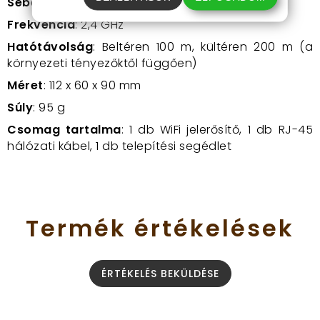
Sebesség
: 11 / 54 / 300
Mbit/s
Frekvencia
: 2,4 GHz
Hatótávolság
: Beltéren 100 m, kültéren 200 m (a
környezeti tényezőktől függően)
Méret
:
112 x 60 x 90 mm
Súly
: 95 g
Csomag tartalma
: 1 db WiFi jelerősítő, 1 db RJ-45
hálózati kábel, 1 db telepítési segédlet
Termék
értékelések
ÉRTÉKELÉS BEKÜLDÉSE