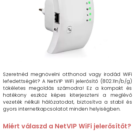
Szeretnéd megnövelni otthonod vagy irodád WiFi
lefedettségét? A NetVIP WiFi jelerősítő (802.11n/b/g)
tökéletes megoldás számodra! Ez a kompakt és
hatékony eszköz képes kiterjeszteni a meglévő
vezeték nélküli hálózatodat, biztosítva a stabil és
gyors internetkapcsolatot minden helyiségben.
Miért válaszd a NetVIP WiFi jelerősítőt?