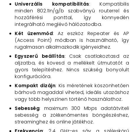
Univerzális kompatibilitás
: Kompatibilis
minden 802.11n/g/b szabványú routerrel és
hozzáférési ponttal, így könnyedén
integrálható meglévő hálózatodba.
Két üzemmód
: Az eszköz Repeater és AP
(Access Point) módban is használható, így
rugalmasan alkalmazkodik igényeidhez.
Egyszerű beállítás
: Csak csatlakoztasd az
aljzatba, és kövesd a mellékelt útmutatót a
gyors telepítéshez. Nincs szükség bonyolult
konfigurációra.
Kompakt dizájn
: Kis méretének köszönhetően
bárhová magaddal viheted, ideális utazáshoz
vagy több helyszínen történő használathoz.
Sebesség
: maximum 300 Mbps adatátviteli
sebesség a zökkenőmentes böngészéshez,
streaminghez és online játékhoz.
Frekvencia
: 2,4 GHz-es sáv a széleskörű