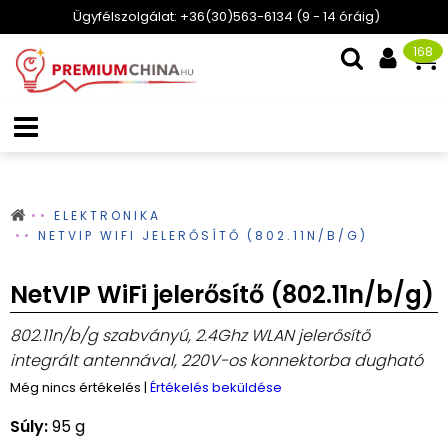
Ügyfélszolgálat: +36(30)563-6134 (9 - 14 óráig)
168
ELEKTRONIKA
NETVIP WIFI JELERŐSÍTŐ (802.11N/B/G)
NetVIP WiFi jelerősítő (802.11n/b/g)
802.11n/b/g szabványú, 2.4Ghz WLAN jelerősítő
integrált antennával, 220V-os konnektorba dugható
Még nincs értékelés
|
Értékelés beküldése
Súly:
95 g