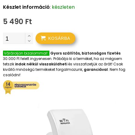
Készlet információ
:
készleten
5 490 Ft
KOSÁRBA
Várároljon bizalommal!
Gyors szállítás, biztonságos fizetés
30.000 Ft felett ingyenesen. Próbálja ki a terméket, ha az mégsem
tetszik
indok nélkül visszaküldheti
és visszafizetjük az árát! Csak
kiválló minőségű termékeket forgalmazunk,
garanciával
. Nem fog
csalódni!