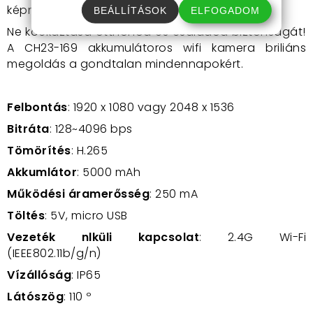
képminőséget és a szuper funkciókat.
BEÁLLÍTÁSOK
ELFOGADOM
Ne kockáztasd otthonod és családod biztonságát!
A CH23-169 akkumulátoros wifi kamera briliáns
megoldás a gondtalan mindennapokért.
Felbontás
: 1920 x 1080 vagy 2048 x 1536
Bitráta
: 128~4096 bps
Tömörítés
:
H.265
Akkumlátor
: 5000 mAh
Működési áramerősség
: 250 mA
Töltés
: 5V, micro USB
Vezeték nlküli kapcsolat
:
2.4G Wi-Fi
(IEEE802.11b/g/n)
Vízállóság
:
IP65
Látószög
: 110
º