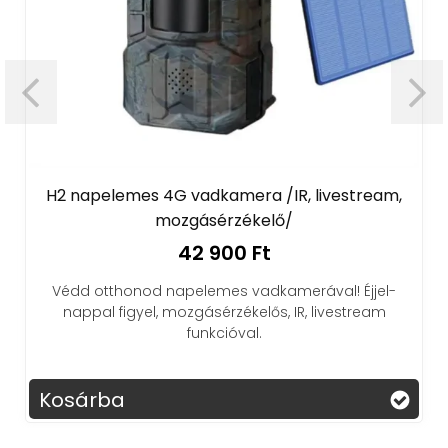
H2 napelemes 4G vadkamera /IR, livestream,
mozgásérzékelő/
42 900 Ft
Védd otthonod napelemes vadkamerával! Éjjel-
nappal figyel, mozgásérzékelős, IR, livestream
funkcióval.
Kosárba