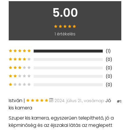
5.00
1 értékelés
(1)
(0)
(0)
(0)
(0)
István |
Jó
2024. július 21., vasárnap
#1
kis kamera
Szuper kis kamera, egyszerűen telepíthető, jó a
képminőség és az éjszakai látás az meglepett