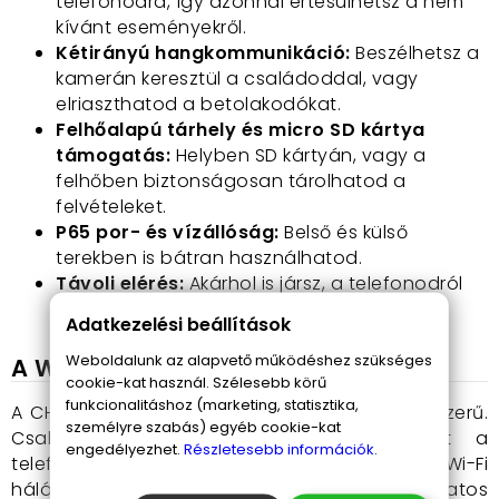
telefonodra, így azonnal értesülhetsz a nem
kívánt eseményekről.
Kétirányú hangkommunikáció:
Beszélhetsz a
kamerán keresztül a családoddal, vagy
elriaszthatod a betolakodókat.
Felhőalapú tárhely és micro SD kártya
támogatás:
Helyben SD kártyán, vagy a
felhőben b
iztonságosan tárolhatod a
felvételeket.
P65 por- és vízállóság:
Belső és külső
terekben is bátran használhatod.
Távoli elérés:
Akárhol is jársz, a telefonodról
mindig szemmel tarthatod otthonod.
Adatkezelési beállítások
Weboldalunk az alapvető működéshez szükséges
A WiFi kamera használata
cookie-kat használ. Szélesebb körű
funkcionalitáshoz (marketing, statisztika,
A CH23-169 kamera használata rendkívül egyszerű.
személyre szabás) egyéb cookie-kat
Csak töltsd le az ingyenes applikációt a
engedélyezhet.
Részletesebb információk.
telefonodra, csatlakoztasd a kamerát a Wi-Fi
hálózathoz, és máris élvezheted a bámulatos