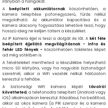
irányban a hangokat.
A
beépített akkumlátornak
köszönhetően, a
kamera telepítése pofonegyszerű, fúrás nélkül
megoldható. Az akkumlátor kapacitása és a
kamera alacsony fogyasztása lehetővé teszi, hogy
hosszú ideig ne kelljen tölteni a készüléket.
Az IP kamera éjjel is teszi a dolgát és lát. A
két féle
beépített éjjellátó megvilágításnak - infra és
fehér LED fények
-
köszönhetően tökéletes képet
ad még sötétben is.
A felvételeket mentheted a készülékbe helyezhető
micro SD kártyára, vagy ha nagyobb biztonságot
szeretnél, akkor a WiFi vezeték nélküli hálózaton
keresztül a felhőbe.
A biztonsági WiFi kamera képét
távolról
követheted
, a telefonodra telepített (Android vagy
iOS) alkalmazáson keresztül. Ráadásul, ha beállítod,
akkor az okos kamera (a PIR szenzor és a kamera