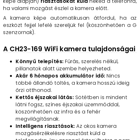
képe alapján)
riasztásokat küld
neked a telefonra,
ha valami mozgást észlel a kamera előtt.
A kamera képe automatikusan átfordul, ha az
eszközt fejjel lefelé szereljük fel (köszönhetően a G
szenzornak).
A CH23-169 WiFi
kamera
tulajdonságai
Könnyű telepítés:
Fúrás, szerelés nélkül,
pillanatok alatt üzembe helyezheted.
Akár 6 hónapos akkumulátor idő:
Nincs
többé állandó töltés, a kamera hosszú ideig
őrzi otthonod.
Kettős éjszakai látás:
Sötétben is mindent
látni fogsz, színes éjszakai üzemmóddal,
köszönhetően az infra és a fehér
megvilágításnak.
Intelligens riasztások:
Az okos kamera
m
ozgásérzékelésre riasztást küld a