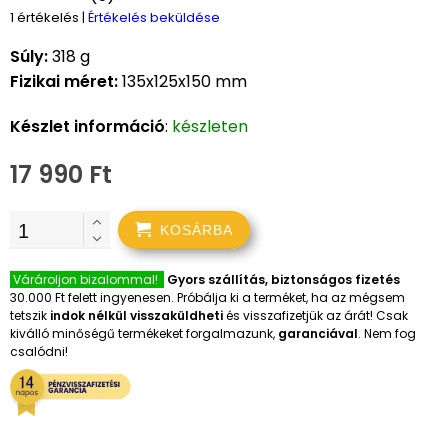
1 értékelés
|
Értékelés beküldése
Súly:
318 g
Fizikai méret:
135x125x150 mm
Készlet információ
:
készleten
17 990 Ft
KOSÁRBA
Várároljon bizalommal!
Gyors szállítás, biztonságos fizetés
30.000 Ft felett ingyenesen. Próbálja ki a terméket, ha az mégsem
tetszik
indok nélkül visszaküldheti
és visszafizetjük az árát! Csak
kiválló minőségű termékeket forgalmazunk,
garanciával
. Nem fog
csalódni!