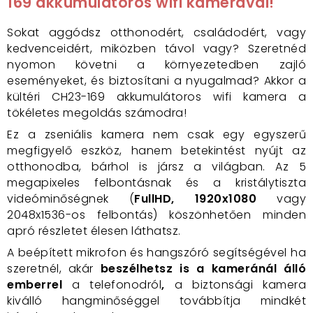
169 akkumulátoros wifi kamerával!
Sokat aggódsz otthonodért, családodért, vagy
kedvenceidért, miközben távol vagy? Szeretnéd
nyomon követni a környezetedben zajló
eseményeket, és biztosítani a nyugalmad? Akkor a
kültéri CH23-169 akkumulátoros wifi kamera a
tökéletes megoldás számodra!
Ez a zseniális kamera nem csak egy egyszerű
megfigyelő eszköz, hanem betekintést nyújt az
otthonodba, bárhol is jársz a világban. Az 5
megapixeles felbontásnak és a kristálytiszta
videóminőségnek (
FullHD, 1920x1080
vagy
2048x1536-os felbontás) köszönhetően minden
apró részletet élesen láthatsz.
A beépített mikrofon és hangszóró segítségével ha
szeretnél, akár
beszélhetsz is a kameránál álló
emberrel
a telefonodról
,
a biztonsági kamera
kiválló hangminőséggel továbbítja mindkét