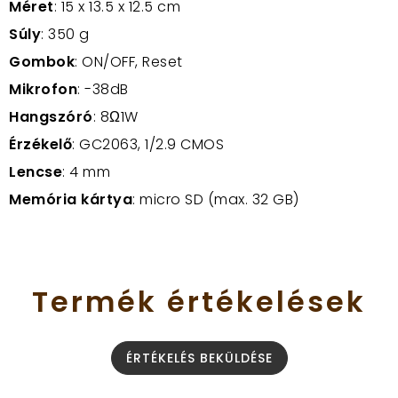
Méret
: 15 x 13.5 x 12.5 cm
Súly
: 350 g
Gombok
: ON/OFF, Reset
Mikrofon
: -38dB
Hangszóró
: 8
Ω1W
Érzékelő
: GC2063, 1/2.9 CMOS
Lencse
: 4 mm
Memória kártya
: micro SD (max. 32 GB)
Termék
értékelések
ÉRTÉKELÉS BEKÜLDÉSE