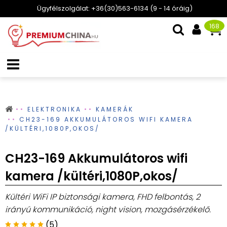
Ügyfélszolgálat: +36(30)563-6134 (9 - 14 óráig)
168
ELEKTRONIKA
KAMERÁK
CH23-169 AKKUMULÁTOROS WIFI KAMERA
/KÜLTÉRI,1080P,OKOS/
CH23-169 Akkumulátoros wifi
kamera /kültéri,1080P,okos/
Kültéri WiFi IP biztonsági kamera, FHD felbontás, 2
irányú kommunikáció, night vision, mozgásérzékelő.
(5)