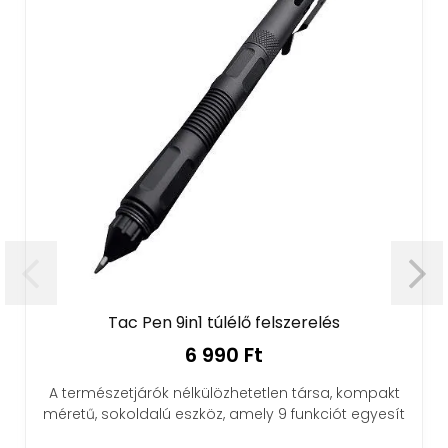
Tac Pen 9in1 túlélő felszerelés
T
6 990 Ft
mészetjárók nélkülözhetetlen társa, kompakt
Víztakaréko
ű, sokoldalú eszköz, amely 9 funkciót egyesít