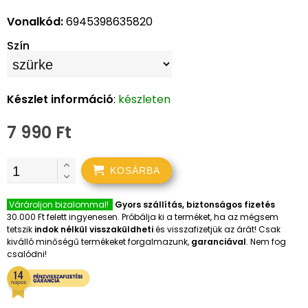
Vonalkód:
6945398635820
Szín
Készlet információ
:
készleten
7 990 Ft
KOSÁRBA
Várároljon bizalommal!
Gyors szállítás, biztonságos fizetés
30.000 Ft felett ingyenesen. Próbálja ki a terméket, ha az mégsem
tetszik
indok nélkül visszaküldheti
és visszafizetjük az árát! Csak
kiválló minőségű termékeket forgalmazunk,
garanciával
. Nem fog
csalódni!