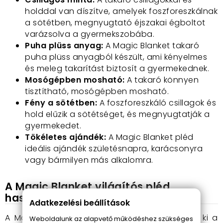
holddal van díszítve, amelyek foszforeszkálnak
a sötétben, megnyugtató éjszakai égboltot
varázsolva a gyermekszobába.
Puha plüss anyag:
A Magic Blanket takaró
puha plüss anyagból készült, ami kényelmes
és meleg takarítást biztosít a gyermekednek.
Mosógépben mosható:
A takaró könnyen
tisztítható, mosógépben mosható.
Fény a sötétben:
A foszforeszkáló csillagok és
hold elűzik a sötétséget, és megnyugtatják a
gyermekedet.
Tökéletes ajándék:
A Magic Blanket pléd
ideális ajándék születésnapra, karácsonyra
vagy bármilyen más alkalomra.
A Magic Blanket világítós pléd
használata
Adatkezelési beállítások
A Magic Blanket használata egyszerű: terítsd ki a
Weboldalunk az alapvető működéshez szükséges