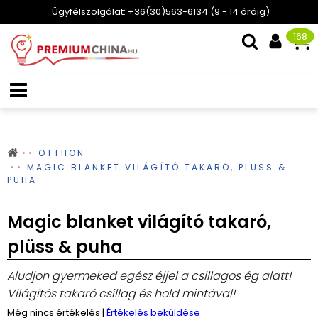
Ügyfélszolgálat: +36(30)563-6134 (9 - 14 óráig)
168
OTTHON
MAGIC BLANKET VILÁGÍTÓ TAKARÓ, PLÜSS &
PUHA
Magic blanket világító takaró,
plüss & puha
Aludjon gyermeked egész éjjel a csillagos ég alatt!
Világítós takaró csillag és hold mintával!
Még nincs értékelés
|
Értékelés beküldése