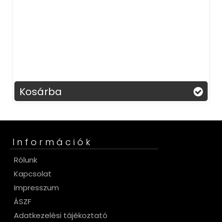
árba
Kosárb
Információk
Rólunk
Kapcsolat
Impresszum
ÁSZF
Adatkezelési tájékoztató