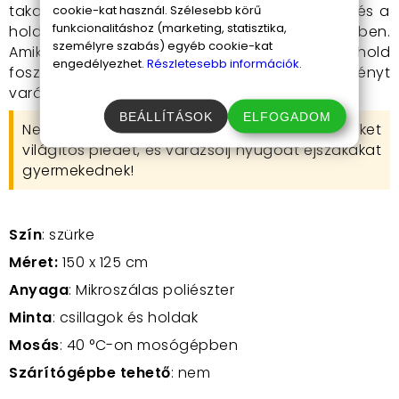
takarót az ágyra, és hagyd, hogy a csillagok és a
cookie-kat használ. Szélesebb körű
funkcionalitáshoz (marketing, statisztika,
hold feltöltődjenek fénnyel a nappali fényben.
személyre szabás) egyéb cookie-kat
Amikor besötétedik, a csillagok és a hold
engedélyezhet.
Részletesebb információk.
foszforeszkálni fognak, varázslatos fényt
varázsolva a gyermekszobába.
BEÁLLÍTÁSOK
ELFOGADOM
Ne várj tovább,
rendeld meg
a Magic Blanket
világítós plédet, és varázsolj nyugodt éjszakákat
gyermekednek!
Szín
: szürke
Méret:
150 x 125 cm
Anyaga
: Mikroszálas poliészter
Minta
: csillagok és holdak
Mosás
: 40 °C-on mosógépben
Szárítógépbe tehető
: nem