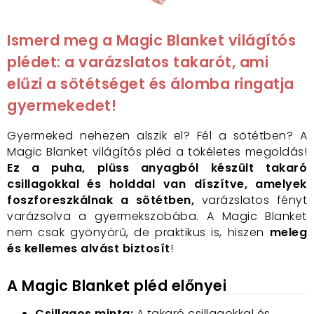
Ismerd meg a Magic Blanket világítós
plédet: a varázslatos takarót, ami
elűzi a sötétséget és álomba ringatja
gyermekedet!
Gyermeked nehezen alszik el? Fél a sötétben? A
Magic Blanket világítós pléd a tökéletes megoldás!
Ez a puha, plüss anyagból készült takaró
csillagokkal és holddal van díszítve, amelyek
foszforeszkálnak a sötétben,
varázslatos fényt
varázsolva a gyermekszobába. A Magic Blanket
nem csak gyönyörű, de praktikus is, hiszen
meleg
és kellemes alvást biztosít
!
A Magic Blanket pléd előnyei
Csillagos minta:
A takaró csillagokkal és