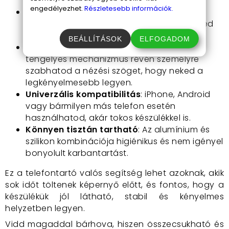
kölcsönöz.
engedélyezhet.
Részletesebb információk.
Speciális szilikon betétek
: Ezek védenek a
karcolások és lecsúszás ellen, így készüléked
biztonságban van.
BEÁLLÍTÁSOK
ELFOGADOM
Állítható magasság és dőlésszög
: A két
tengelyes mechanizmus révén személyre
szabhatod a nézési szöget, hogy neked a
legkényelmesebb legyen.
Univerzális kompatibilitás
: iPhone, Android
vagy bármilyen más telefon esetén
használhatod, akár tokos készülékkel is.
Könnyen tisztán tartható
: Az alumínium és
szilikon kombinációja higiénikus és nem igényel
bonyolult karbantartást.
Ez a telefontartó valós segítség lehet azoknak, akik
sok időt töltenek képernyő előtt, és fontos, hogy a
készülékük jól látható, stabil és kényelmes
helyzetben legyen.
Vidd magaddal bárhova, hiszen összecsukható és