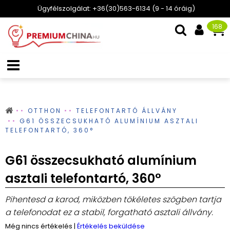
Ügyfélszolgálat: +36(30)563-6134 (9 - 14 óráig)
168
OTTHON
TELEFONTARTÓ ÁLLVÁNY
G61 ÖSSZECSUKHATÓ ALUMÍNIUM ASZTALI
TELEFONTARTÓ, 360°
G61 összecsukható alumínium
asztali telefontartó, 360°
Pihentesd a karod, miközben tökéletes szögben tartja
a telefonodat ez a stabil, forgatható asztali állvány.
Még nincs értékelés
|
Értékelés beküldése