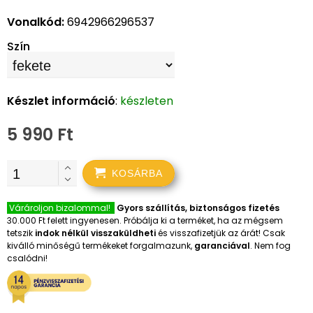
Vonalkód:
6942966296537
Szín
Készlet információ
:
készleten
5 990 Ft
KOSÁRBA
Várároljon bizalommal!
Gyors szállítás, biztonságos fizetés
30.000 Ft felett ingyenesen. Próbálja ki a terméket, ha az mégsem
tetszik
indok nélkül visszaküldheti
és visszafizetjük az árát! Csak
kiválló minőségű termékeket forgalmazunk,
garanciával
. Nem fog
csalódni!