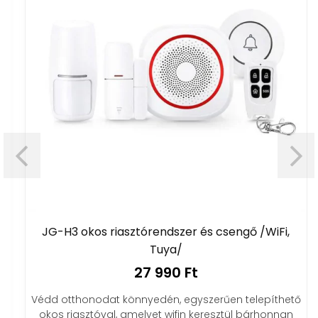
JG-H3 okos riasztórendszer és csengő /WiFi,
Tuya/
27 990 Ft
Védd otthonodat könnyedén, egyszerűen telepíthető
okos riasztóval, amelyet wifin keresztül bárhonnan