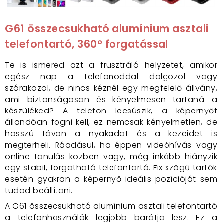
G61 összecsukható alumínium asztali
telefontartó, 360° forgatással
Te is ismered azt a frusztráló helyzetet, amikor
egész nap a telefonoddal dolgozol vagy
szórakozol, de nincs kéznél egy megfelelő állvány,
ami biztonságosan és kényelmesen tartaná a
készüléked? A telefon lecsúszik, a képernyőt
állandóan fogni kell, ez nemcsak kényelmetlen, de
hosszú távon a nyakadat és a kezeidet is
megterheli. Ráadásul, ha éppen videóhívás vagy
online tanulás közben vagy, még inkább hiányzik
egy stabil, forgatható telefontartó. Fix szögű tartók
esetén gyakran a képernyő ideális pozícióját sem
tudod beállítani.
A G61 összecsukható alumínium asztali telefontartó
a telefonhasználók legjobb barátja lesz. Ez a