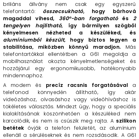
briliáns állvány nem csak egy egyszerű
telefontartó:
összecsukható
, hogy bárhová
magaddal vihesd,
360°-ban forgatható
és
2
tengelyen hajlítható
, így bármilyen szögből
kényelmesen nézheted a készüléked, és
alumíniumból készült
, hogy biztos legyen a
stabilitása, miközben könnyű maradjon.
Más
telefontartókkal ellentétben a G61 megoldja a
mobilhasználat okozta kényelmetlenségeket és
hozzájárul egy ergonomikusabb, hatékonyabb
mindennaphoz.
A modern és
precíz racsnis forgatásával
a
telefonod könnyedén állítható, így akár
videózáshoz, olvasáshoz vagy videóhíváshoz is
tökéletes választás. Mindezt úgy, hogy a speciális
kialakításának köszönhetően a készüléked nem
karcolódik, és nem is csúszik meg rajta. A
szilikon
betétek
óvják a telefon felületét, az alumínium
ellenáll a sérüléseknek és nem rozsdásodik. A G61