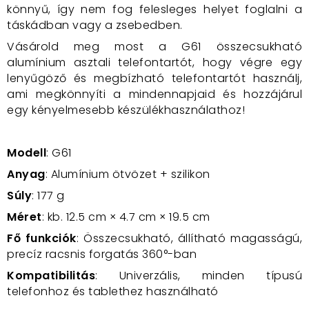
könnyű, így nem fog felesleges helyet foglalni a
táskádban vagy a zsebedben.
Vásárold meg most a G61 összecsukható
alumínium asztali telefontartót, hogy végre egy
lenyűgöző és megbízható telefontartót használj,
ami megkönnyíti a mindennapjaid és hozzájárul
egy kényelmesebb készülékhasználathoz!
Modell
: G61
Anyag
: Alumínium ötvözet + szilikon
Súly
: 177 g
Méret
: kb. 12.5 cm × 4.7 cm × 19.5 cm
Fő funkciók
: Összecsukható, állítható magasságú,
precíz racsnis forgatás 360°-ban
Kompatibilitás
: Univerzális, minden típusú
telefonhoz és tablethez használható