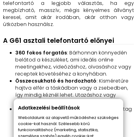
telefontartó a legjobb választás, ha egy
megbízható, masszív, mégis kényelmes állványt
keresel, amit akár irodában, akár otthon vagy
útközben használsz.
A G61 asztali telefontartó előnyei
360 fokos forgatás
: Bárhonnan könnyedén
belátod a készüléket, ami ideális online
meetingekhez, videózáshoz, olvasáshoz vagy
receptek követéséhez a konyhában.
Összecsukható és hordozható
: Kisméretűre
hajtva elfér a táskádban vagy a zsebedben,
így mindig kéznél lehet. Utazáshoz vagy
munkahelyi használatra is tökéletes.
Adatkezelési beállítások
Masszív alumínium anyag
: Erős 3 mm vastag
alumínium ötvözetből készült, ami hosszú
Weboldalunk az alapvető működéshez szükséges
élettartamot és stabil tartást garantál.
cookie-kat használ. Szélesebb körű
Emellett modern, letisztult megjelenést
funkcionalitáshoz (marketing, statisztika,
személyre szabás) egyéb cookie-kat