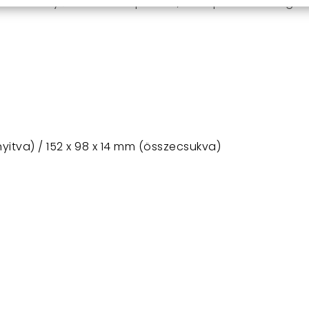
BT billentyűzetet touchpaddal, és tapasztald meg 
nyitva) / 152 x 98 x 14 mm (összecsukva)