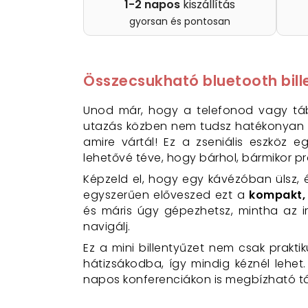
1-2 napos
kiszállítás
gyorsan és pontosan
Összecsukható bluetooth bill
Unod már, hogy a telefonod vagy táb
utazás közben nem tudsz hatékonyan 
amire vártál! Ez a zseniális eszköz
lehetővé téve, hogy bárhol, bármikor pr
Képzeld el, hogy egy kávézóban ülsz, é
egyszerűen előveszed ezt a
kompakt, 
és máris úgy gépezhetsz, mintha az 
navigálj.
Ez a mini billentyűzet nem csak praktiku
hátizsákodba, így mindig kéznél lehet
napos konferenciákon is megbízható tá