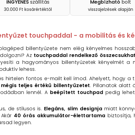
INGYENES
szállítás
Megbízható
bolt
30.000 Ft kosárértéktől
visszajelzések alapján
entyűzet touchpaddal - a mobilitás és 
lagéped billentyűzete nem elég kényelmes hossza
dolgozni? Az
touchpaddal rendelkező összecsukhat
 egyesíti a hagyományos billentyűzetek kényelmét a
oduktív lehess.
s hirtelen fontos e-mailt kell írnod. Ahelyett, hogy a
mégis teljes értékű billentyűzetet
. Pillanatok alat
irodádban lennél. A
beépített touchpad
pedig lehető
s, de stílusos is.
Elegáns, slim designja
miatt könny
. Akár
40 órás akkumulátor-élettartama
biztosítja
rsad legyen.