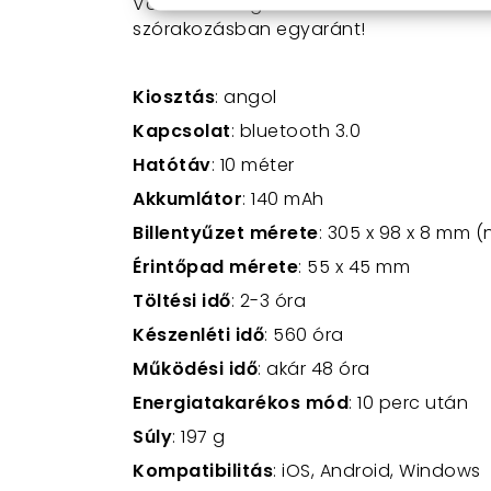
Vásárold meg most az összecsukható 
szórakozásban egyaránt!
Kiosztás
: angol
Kapcsolat
: bluetooth
3.0
Hatótáv
: 10 méter
Akkumlátor
: 140 mAh
Billentyűzet mérete
: 305 x 98 x 8 mm (
Érintőpad mérete
: 55 x 45 mm
Töltési idő
: 2-3 óra
Készenléti idő
: 560 óra
Működési idő
: akár 48 óra
Energiatakarékos mód
: 10 perc után
Súly
: 197 g
Kompatibilitás
: iOS, Android, Windows