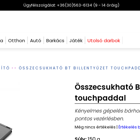
Ügyfélszolgálat: +36(30)563-6134 (9 - 14 óráig)
ha
Otthon
Autó
Barkács
Játék
Utolsó darbok
ZÍTŐ
ÖSSZECSUKHATÓ BT BILLENTYŰZET TOUCHPAD
Összecsukható BT
touchpaddal
Kényelmes gépelés bárhol,
pontos vezérlésben.
Még nincs értékelés
|
Értékelés
Súly:
150 g