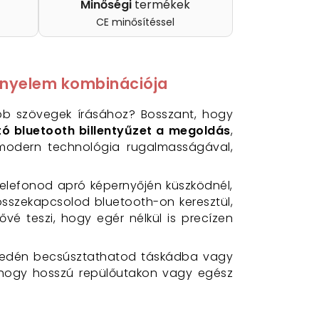
Minőségi
termékek
CE minősítéssel
kényelem kombinációja
bb szövegek írásához? Bosszant, hogy
ó bluetooth billentyűzet a megoldás
,
 modern technológia rugalmasságával,
 telefonod apró képernyőjén küszködnél,
t összekapcsolod bluetooth-on keresztül,
vé teszi, hogy egér nélkül is precízen
edén becsúsztathatod táskádba vagy
, hogy hosszú repülőutakon vagy egész