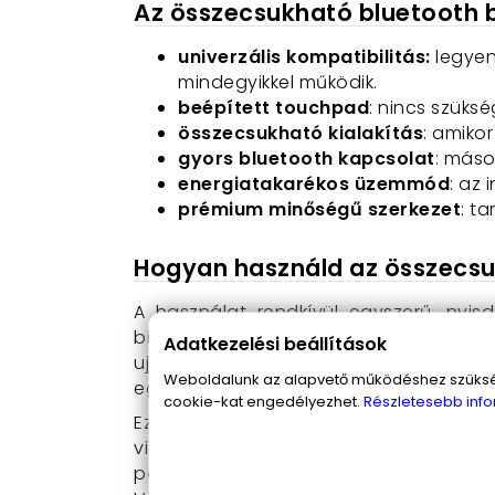
Az összecsukható bluetooth b
univerzális kompatibilitás:
legyen 
mindegyikkel működik.
beépített touchpad
: nincs szüksé
összecsukható kialakítás
: amiko
gyors bluetooth kapcsolat
: máso
energiatakarékos üzemmód
: az
prémium minőségű szerkezet
: t
Hogyan használd az összecsu
A használat rendkívül egyszerű. nyis
billentyűzetet. Ezután már kezdheted 
Adatkezelési beállítások
ujjad, ahogy egy hagyományos touch
Weboldalunk az alapvető működéshez szüksége
egérvezérlést kapsz.
cookie-kat engedélyezhet.
Részletesebb info
Ez az összehajtható billentyűzet nem
vidd magaddal ezt a bámulatos mini bil
parkban, mindig készen áll, hogy segí