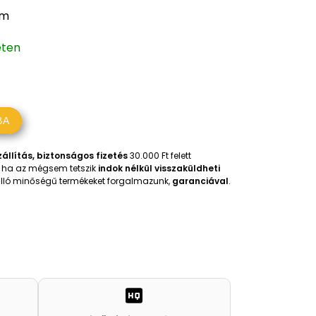
mm
eten
BA
állítás, biztonságos fizetés
30.000 Ft felett
t, ha az mégsem tetszik
indok nélkül visszaküldheti
iválló minőségű termékeket forgalmazunk,
garanciával
.