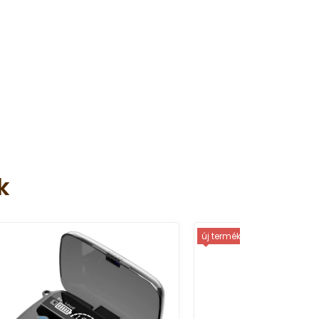
k
új termék