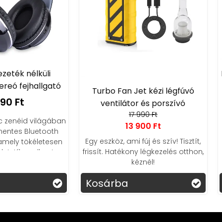
M19 BT headset /tok, LCD,
4 990 Ft
rbo Fan Jet kézi légfúvó
ventilátor és porszívó
M19 TWS BT headset, töltőtok
17 990 Ft
nagy LCD kijelzővel
13 900 Ft
szköz, ami fúj és szív! Tisztít,
ít. Hatékony légkezelés otthon,
kéznél!
sárba
Kosárba