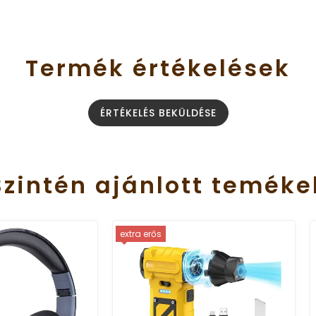
Termék
értékelések
ÉRTÉKELÉS BEKÜLDÉSE
Szintén
ajánlott
teméke
erős