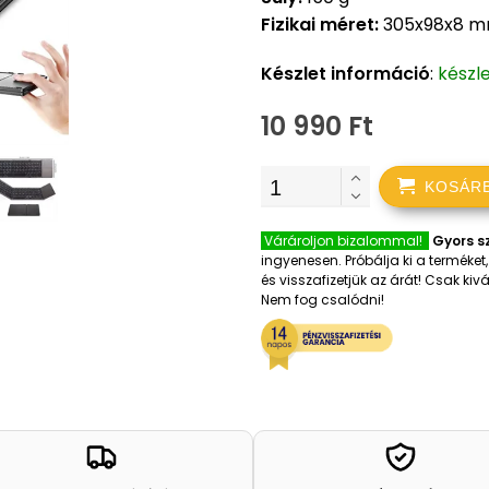
Fizikai méret:
305x98x8 
Készlet információ
:
készl
10 990 Ft
KOSÁR
Várároljon bizalommal!
Gyors sz
ingyenesen. Próbálja ki a terméke
és visszafizetjük az árát! Csak k
Nem fog csalódni!