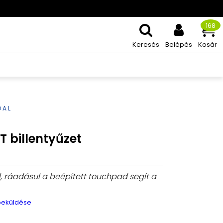
168
Keresés
Belépés
Kosár
DAL
 billentyűzet
 ráadásul a beépített touchpad segít a
 beküldése