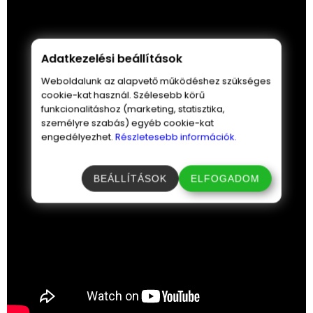
Adatkezelési beállítások
Weboldalunk az alapvető működéshez szükséges
cookie-kat használ. Szélesebb körű
funkcionalitáshoz (marketing, statisztika,
személyre szabás) egyéb cookie-kat
engedélyezhet.
Részletesebb információk.
BEÁLLÍTÁSOK
ELFOGADOM