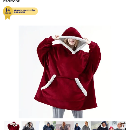
csalódni!