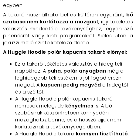
egyben.
A takaró használható bel és kültéren egyaránt,
bő
szabása nem korlátozza a mozgást
, így tökéletes
választás mindenféle tevékenységhez, legyen szó
pihenésről vagy kinti programokról. Sielés után a
jakuzzi mellé szinte kötelező darab.
A Huggle Hoodie polár kapucnis takaró előnyei:
Ez a takaró tökéletes választás a hideg téli
napokhoz. A
puha, polár anyagban
még a
leghidegebb téli estéken is jól fogod érezni
magad. A
kapucni pedig megvéd
a hidegtől
és a széltől.
A Huggle Hoodie polár kapucnis takaró
nemcsak meleg, de
kényelmes
is. A bő
szabásnak köszönhetően könnyedén
mozoghatsz benne, és a hosszú ujjak nem
korlátoznak a tevékenységeidben.
A Huggle Hoodie takaró
könnyen tisztítható
.