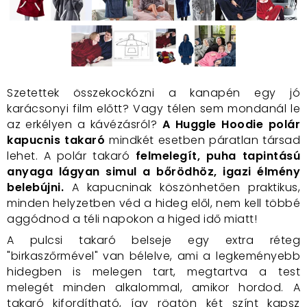
Szetettek összekockózni a kanapén egy jó
karácsonyi film előtt? Vagy télen sem mondanál le
az erkélyen a kávézásról?
A Huggle Hoodie polár
kapucnis takaró
mindkét esetben páratlan társad
lehet. A polár takaró
felmelegít, puha tapintású
anyaga lágyan simul a bőrödhöz, igazi élmény
belebújni.
A kapucninak köszönhetően praktikus,
minden helyzetben véd a hideg elől, nem kell többé
aggódnod a téli napokon a higed idő miatt!
A pulcsi takaró belseje egy extra réteg
"birkaszőrmével" van bélelve, ami a legkeményebb
hidegben is melegen tart, megtartva a test
melegét minden alkalommal, amikor hordod. A
takaró kifordítható, így rögtön két színt kapsz