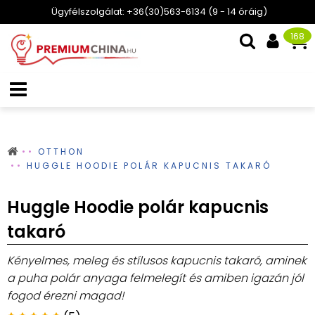
Ügyfélszolgálat: +36(30)563-6134 (9 - 14 óráig)
168
OTTHON
HUGGLE HOODIE POLÁR KAPUCNIS TAKARÓ
Huggle Hoodie polár kapucnis
takaró
Kényelmes, meleg és stílusos kapucnis takaró, aminek
a puha polár anyaga felmelegít és amiben igazán jól
fogod érezni magad!