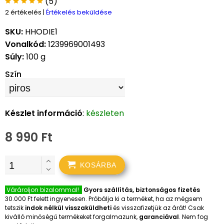
(5)
2 értékelés
|
Értékelés beküldése
SKU:
HHODIE1
Vonalkód:
1239969001493
Súly:
100 g
Szín
Készlet információ
:
készleten
8 990 Ft
KOSÁRBA
Várároljon bizalommal!
Gyors szállítás, biztonságos fizetés
30.000 Ft felett ingyenesen. Próbálja ki a terméket, ha az mégsem
tetszik
indok nélkül visszaküldheti
és visszafizetjük az árát! Csak
kiválló minőségű termékeket forgalmazunk,
garanciával
. Nem fog