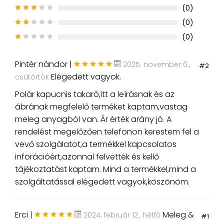
(0)
(0)
(0)
Pintér nándor |
2025. november 6.,
#2
Elégedett vagyok.
csütörtök
Polár kapucnis takaró,itt a leírásnak és az
ábrának megfelelő terméket kaptam,vastag
meleg anyagból van. Ár érték arány jó. A
rendelést megelőzően telefonon kerestem fel a
vevő szolgálatot,a termékkel kapcsolatos
inforációért,azonnal felvették és kellő
tájékoztatást kaptam. Mind a termékkel,mind a
szolgáltatással elégedett vagyok,köszönöm.
Erci |
Meleg &
2024. február 12., hétfő
#1