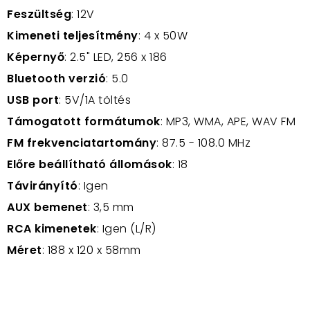
Feszültség
: 12V
Kimeneti teljesítmény
: 4 x 50W
Képernyő
: 2.5" LED, 256 x 186
Bluetooth verzió
: 5.0
USB port
: 5V/1A töltés
Támogatott formátumok
: MP3, WMA, APE, WAV FM
FM frekvenciatartomány
: 87.5 - 108.0 MHz
Előre beállítható állomások
: 18
Távirányító
: Igen
AUX bemenet
: 3,5 mm
RCA kimenetek
: Igen (L/R)
Méret
: 188 x 120 x 58mm