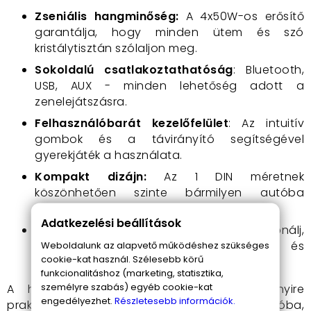
Zseniális hangminőség:
A 4x50W-os erősítő
garantálja, hogy minden ütem és szó
kristálytisztán szólaljon meg.
Sokoldalú csatlakoztathatóság
: Bluetooth,
USB, AUX - minden lehetőség adott a
zenelejátszásra.
Felhasználóbarát kezelőfelület
: Az intuitív
gombok és a távirányító segítségével
gyerekjáték a használata.
Kompakt dizájn:
Az 1 DIN méretnek
köszönhetően szinte bármilyen autóba
könnyedén beszerelhető.
Adatkezelési beállítások
Okostelefon-integráció
: Streamelj, telefonálj,
navigálj - mindezt biztonságosan és
Weboldalunk az alapvető működéshez szükséges
cookie-kat használ. Szélesebb körű
egyszerűen.
funkcionalitáshoz (marketing, statisztika,
személyre szabás) egyéb cookie-kat
A használat során hamar rájössz, mennyire
engedélyezhet.
Részletesebb információk.
praktikus ez a kis készülék. Reggel beülsz az autóba,