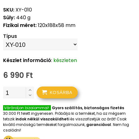
SKU:
XY-010
Súly:
440 g
Fizikai méret:
120x188x58 mm
Típus
Készlet információ
:
készleten
6 990 Ft
KOSÁRBA
Várároljon bizalommal!
Gyors szállítás, biztonságos fizetés
30.000 Ft felett ingyenesen. Próbálja ki a terméket, ha az mégsem
tetszik
indok nélkül visszaküldheti
és visszafizetjük az árát! Csak
kiválló minőségű termékeket forgalmazunk,
garanciával
. Nem fog
csalódni!