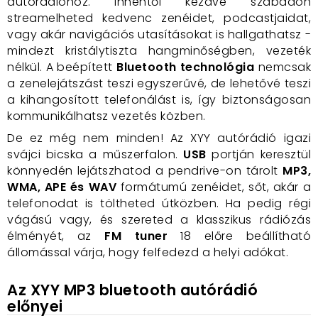
autórádióhoz. Innentől kezdve szabadon
streamelheted kedvenc zenéidet, podcastjaidat,
vagy akár navigációs utasításokat is hallgathatsz -
mindezt kristálytiszta hangminőségben, vezeték
nélkül. A beépített
Bluetooth technológia
nemcsak
a zenelejátszást teszi egyszerűvé, de lehetővé teszi
a kihangosított telefonálást is, így biztonságosan
kommunikálhatsz vezetés közben.
De ez még nem minden! Az XYY autórádió igazi
svájci bicska a műszerfalon.
USB
portján keresztül
könnyedén lejátszhatod a pendrive-on tárolt
MP3,
WMA, APE és WAV
formátumú zenéidet, sőt, akár a
telefonodat is töltheted útközben. Ha pedig régi
vágású vagy, és szereted a klasszikus rádiózás
élményét, az
FM tuner
18 előre beállítható
állomással várja, hogy felfedezd a helyi adókat.
Az XYY MP3 bluetooth autórádió
előnyei