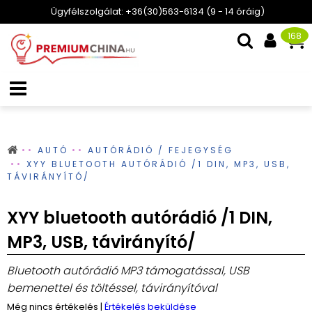
Ügyfélszolgálat: +36(30)563-6134 (9 - 14 óráig)
168
AUTÓ
AUTÓRÁDIÓ / FEJEGYSÉG
XYY BLUETOOTH AUTÓRÁDIÓ /1 DIN, MP3, USB,
TÁVIRÁNYÍTÓ/
XYY bluetooth autórádió /1 DIN,
MP3, USB, távirányító/
Bluetooth autórádió MP3 támogatással, USB
bemenettel és töltéssel, távirányítóval
Még nincs értékelés
|
Értékelés beküldése