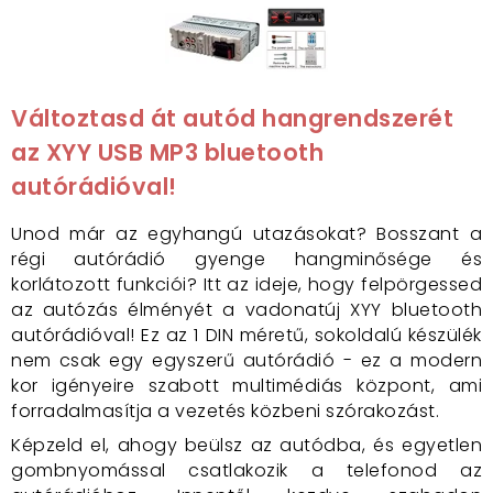
Változtasd át autód hangrendszerét
az XYY USB MP3 bluetooth
autórádióval!
Unod már az egyhangú utazásokat? Bosszant a
régi autórádió gyenge hangminősége és
korlátozott funkciói? Itt az ideje, hogy felpörgessed
az autózás élményét a vadonatúj XYY bluetooth
autórádióval! Ez az 1 DIN méretű, sokoldalú készülék
nem csak egy egyszerű autórádió - ez a modern
kor igényeire szabott multimédiás központ, ami
forradalmasítja a vezetés közbeni szórakozást.
Képzeld el, ahogy beülsz az autódba, és egyetlen
gombnyomással csatlakozik a telefonod az