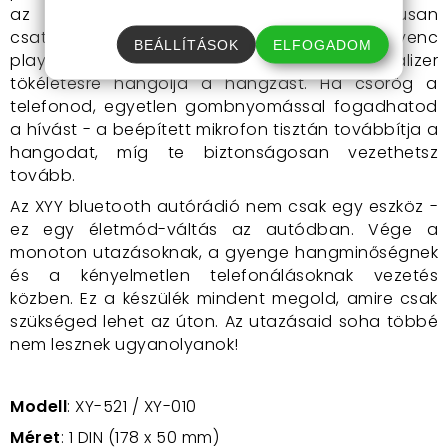
az MP3 bluetooth autórádió automatikusan
csatlakozik a telefonodhoz. Elindítod kedvenc
BEÁLLÍTÁSOK
ELFOGADOM
playlistedet, miközben a beépített equalizer
tökéletesre hangolja a hangzást. Ha csörög a
telefonod, egyetlen gombnyomással fogadhatod
a hívást - a beépített mikrofon tisztán továbbítja a
hangodat, míg te biztonságosan vezethetsz
tovább.
Az XYY bluetooth autórádió nem csak egy eszköz -
ez egy életmód-váltás az autódban. Vége a
monoton utazásoknak, a gyenge hangminőségnek
és a kényelmetlen telefonálásoknak vezetés
közben. Ez a készülék mindent megold, amire csak
szükséged lehet az úton. Az utazásaid soha többé
nem lesznek ugyanolyanok!
Modell
: XY-521 / XY-010
Méret
: 1 DIN (178 x 50 mm)