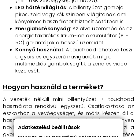
(mini USB vevőegység jár hozzá).
LED háttérvilágítás
: A billentyűzet gombjai
piros, zöld vagy kék színben világítanak, ami
kényelmes használatot biztosít sötétben is.
Energiahatékonyság
: Az alvó üzemmód és az
energiatakarékos lítium-ion akkumulátor (BL-
5C) garantálják a hosszú üzemidőt.
Könnyű használat
: A touchpad lehetővé teszi
a gyors és egyszerű navigációt, míg a
multimédiás gombok segítik a zene és videó
kezelését.
Hogyan használd a terméket?
A vezeték nélküli mini billentyűzet + touchpad
használata rendkívül egyszerű. Csatlakoztasd az
eszközhöz a vevőegységet, és máris készen áll a
használatra. A touchpad segítségével könnyen
Adatkezelési beállítások
navigálhatsz, míg a billentyűzet lehetővé teszi a
gyors szövegbevitelt. Az akkumulátor töltése
Weboldalunk az alapvető működéshez szükséges