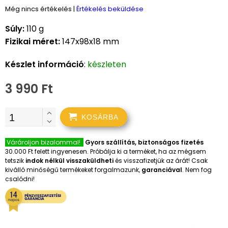
Még nincs értékelés
|
Értékelés beküldése
Súly:
110 g
Fizikai méret:
147x98x18 mm
Készlet információ
:
készleten
3 990 Ft
KOSÁRBA
Várároljon bizalommal!
Gyors szállítás, biztonságos fizetés
30.000 Ft felett ingyenesen. Próbálja ki a terméket, ha az mégsem
tetszik
indok nélkül visszaküldheti
és visszafizetjük az árát! Csak
kiválló minőségű termékeket forgalmazunk,
garanciával
. Nem fog
csalódni!