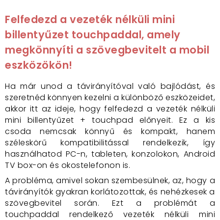
Felfedezd a vezeték nélküli mini
billentyűzet touchpaddal, amely
megkönnyíti a szövegbevitelt a mobil
eszközökön!
Ha már unod a távirányítóval való bajlódást, és
szeretnéd könnyen kezelni a különböző eszközeidet,
akkor itt az ideje, hogy felfedezd a vezeték nélküli
mini billentyűzet + touchpad előnyeit. Ez a kis
csoda nemcsak könnyű és kompakt, hanem
széleskörű kompatibilitással rendelkezik, így
használhatod PC-n, tableten, konzolokon, Android
TV box-on és okostelefonon is.
A probléma, amivel sokan szembesülnek, az, hogy a
távirányítók gyakran korlátozottak, és nehézkesek a
szövegbevitel során. Ezt a problémát a
touchpaddal rendelkező vezeték nélküli mini