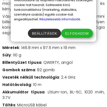
microUSB kábellel történik, ami praktikus és
cookie-kat használ. Szélesebb körű
kényelmes megoldás.
funkcionalitáshoz (marketing, statisztika,
személyre szabás) egyéb cookie-kat
Vásárold meg most ezt a vezeték nélküli mini
engedélyezhet.
Részletesebb információk.
billentyűzet touchpaddal, és fedezd fel, milyen
könnyűvé válik az életed a technológia
segítségével!
BEÁLLÍTÁSOK
ELFOGADOM
Méretek
: 146.8 mm x 97.5 mm x 19 mm
Súly
: 110 g
Billentyűzet típusa
: QWERTY, angol
Gombok száma
:
92 gomb
Vezeték nélküli technológia
: 2.4 GHz
Hatótávolság
: 10 m
Akkumulátor típusa
: Lítium-ion, BL-5C, 1020 mAh,
3.7V
Töltés
: MicroUSB kábel