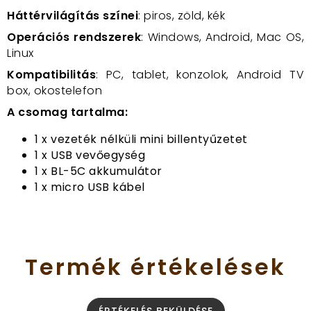
Háttérvilágítás színei
: piros, zöld, kék
Operációs rendszerek
: Windows, Android, Mac OS,
Linux
Kompatibilitás
: PC, tablet, konzolok, Android TV
box, okostelefon
A csomag tartalma:
1 x vezeték nélküli mini billentyűzetet
1 x USB vevőegység
1 x BL-5C akkumulátor
1 x micro USB kábel
Termék
értékelések