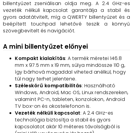
billentyűzet zseniálisan oldja meg. A 2.4 GHz-es
vezeték nélküli kapcsolat garantálja a stabil és
gyors adatátvitelt, míg a QWERTY billentyűzet és a
beépített touchpad lehetővé teszik a könnyű
szövegbevitelt és navigációt.
A mini billentyűzet előnyei
Kompakt kialakítás
: A termék méretei 146.8
mm x 97.5 mm x 19 mm, súlya mindössze 110 g,
így bárhová magaddal viheted anélkül, hogy
túl nagy terhet jelentene.
Széleskörű kompatibilitás
: Használható
Windows, Android, Mac OS, Linux rendszereken,
valamint PC-n, tableten, konzolokon, Android
TV box-on és okostelefonon is.
Vezeték nélküli kapcsolat
: A 2.4 GHz-es
technológia biztosítja a stabil és gyors
kapcsolatot akár 10 méteres távolságból is