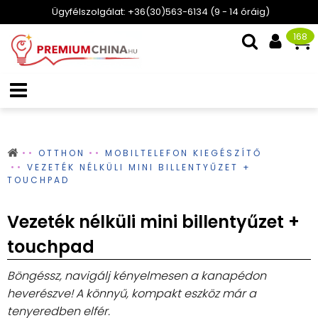
Ügyfélszolgálat: +36(30)563-6134 (9 - 14 óráig)
168
OTTHON
MOBILTELEFON KIEGÉSZÍTŐ
VEZETÉK NÉLKÜLI MINI BILLENTYŰZET +
TOUCHPAD
Vezeték nélküli mini billentyűzet +
touchpad
Böngéssz, navigálj kényelmesen a kanapédon
heverészve! A könnyű, kompakt eszköz már a
tenyeredben elfér.