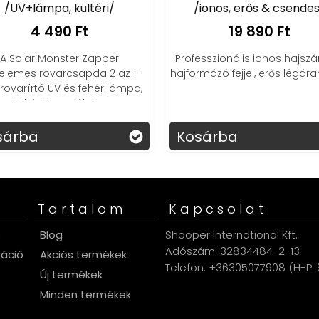
/UV+lámpa, kültéri/
/ionos, erős & csende
4 490 Ft
19 890 Ft
A Solar Monster Zapper
Professzionális ionos hajszá
elemes rovarcsapda 2 az 1-
hajformázó fejjel, erős légár
rovarírtó UV és fehér lámpa,
kültéri használatra
sárba
Kosárba
Tartalom
Kapcsolat
s
Blog
Shooper International Kft.
Adószám: 32834484-2-13
ráció
Akciós termékek
Telefon: +36305077908 (H-P: 9
Új termékek
Minden termékek