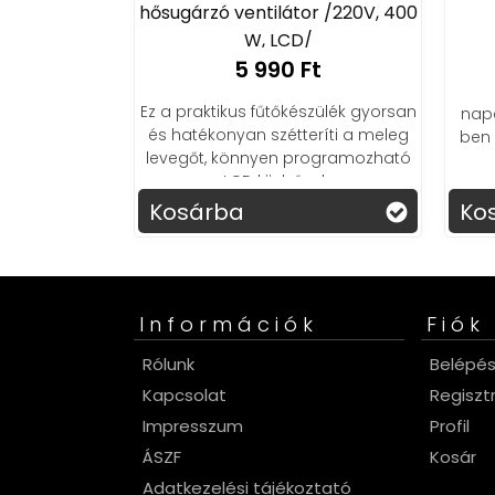
hősugárzó ventilátor /220V, 400
Ft
W, LCD/
ető, vezeték
5 990 Ft
zer, hogy soha
ogatóról sem.
Ez a praktikus fűtőkészülék gyorsan
nap
és hatékonyan szétteríti a meleg
ben 
levegőt, könnyen programozható
LCD kijelzővel.
Kosárba
Ko
Információk
Fiók
Rólunk
Belépé
Kapcsolat
Regiszt
Impresszum
Profil
ÁSZF
Kosár
Adatkezelési tájékoztató