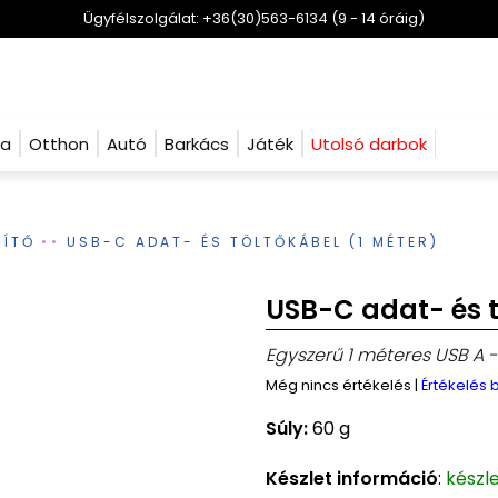
Ügyfélszolgálat: +36(30)563-6134 (9 - 14 óráig)
ha
Otthon
Autó
Barkács
Játék
Utolsó darbok
ZÍTŐ
USB-C ADAT- ÉS TÖLTŐKÁBEL (1 MÉTER)
USB-C adat- és t
Egyszerű 1 méteres USB A -
Még nincs értékelés
|
Értékelés
Súly:
60 g
Készlet információ
:
készl