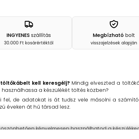
INGYENES
szállítás
Megbízható
bolt
30.000 Ft kosárértéktől
visszajelzések alapján
ltőkábelt kell keresgélj?
Mindig elveszted a töltőká
használhassa a készülékét töltés közben?
i fel, de adatokat is át tudsz vele másolni a számí
 éveken át hű társad lesz.
köszönhetően kényelmesen használhatod a készüléked 