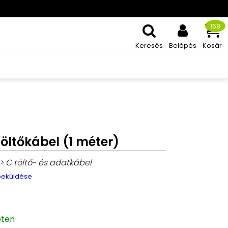
168
Keresés
Belépés
Kosár
öltőkábel (1 méter)
> C töltő- és adatkábel
 beküldése
eten