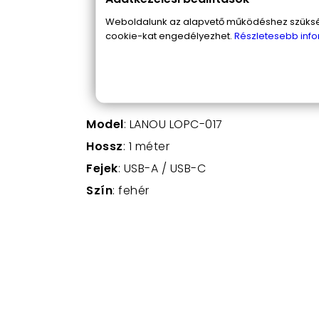
Csatlakozók:
Az USB-A csatlakozó
Weboldalunk az alapvető működéshez szüksége
modern okostelefonnal és táblagép
cookie-kat engedélyezhet.
Részletesebb info
Szín:
A letisztult fehér színnek kö
Sebesség:
Az USB 2.0 szabványnak 
Minőség:
Strapabíró anyagokból ké
Model
: LANOU LOPC-017
Hossz
: 1 méter
Fejek
: USB-A / USB-C
Szín
: fehér