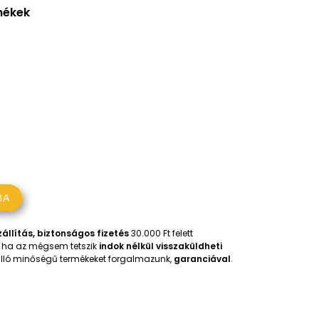
rmékek
BA
állítás, biztonságos fizetés
30.000 Ft felett
t, ha az mégsem tetszik
indok nélkül visszaküldheti
iválló minőségű termékeket forgalmazunk,
garanciával
.