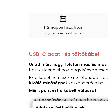
1-2 napos
kiszállítás
gyorsan és pontosan
USB-C adat- és töltőkábel
Unod már, hogy folyton más és más tö
hosszú lenne ahhoz, hogy kényelmesen 
Ez a kábel nemcsak a telefonodat tölt
kiváló minőségnek
köszönhetően hosszú
Miért pont ezt a kábelt válaszd?
Hosszúság:
A 1 méteres hossznak 
is.
Adatkezelési beállítások