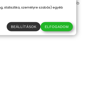
tathatod, míg az USB-C pedig a legtöbb
, statisztika, személyre szabás) egyéb
BEÁLLÍTÁSOK
ELFOGADOM