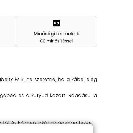
Minőségi
termékek
CE minősítéssel
belt? És ki ne szeretné, ha a kábel elég
tógéped és a kütyüd között. Ráadásul a
töltés közben, akár az ágyban fekve