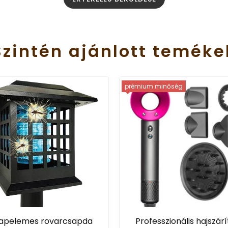
Szintén
ajánlott
teméke
prémium minőség
apelemes rovarcsapda
Professzionális hajszárí