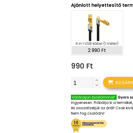
Ajánlott helyettesítő te
4 in 1 USB kábel (1 méter)
2 990 Ft
990 Ft
KOSÁR
Várároljon bizalommal!
Gyors sz
ingyenesen. Próbálja ki a terméke
és visszafizetjük az árát! Csak k
Nem fog csalódni!