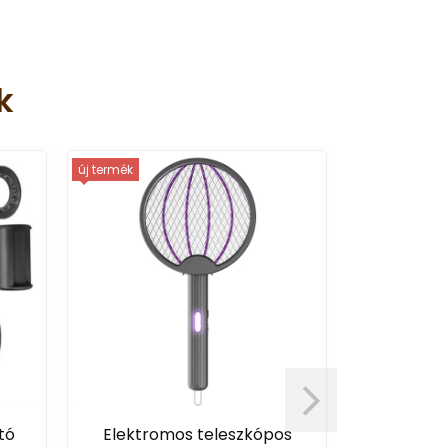
k
új termék
tó
Elektromos teleszkópos
360 fo