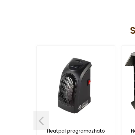
i kapucsengő
Heatpal programozható
N