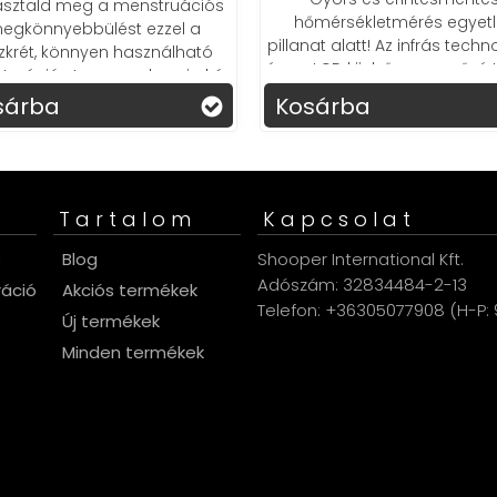
sztald meg a menstruációs
hőmérsékletmérés egyet
egkönnyebbülést ezzel a
pillanat alatt! Az infrás techn
zkrét, könnyen használható
és az LCD kijelző egyszerűvé t
ruációs tapasszal, ami akár
mindennapokat.
án át tartó meleget biztosít!
sárba
Kosárba
Tartalom
Kapcsolat
s
Blog
Shooper International Kft.
Adószám: 32834484-2-13
ráció
Akciós termékek
Telefon: +36305077908 (H-P: 9
Új termékek
Minden termékek