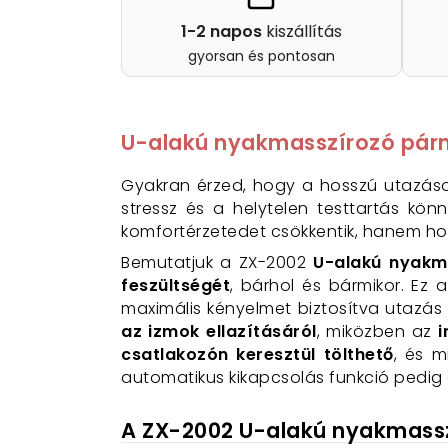
1-2 napos
kiszállítás
gyorsan és pontosan
U-alakú nyakmasszírozó párn
Gyakran érzed, hogy a hosszú utazás
stressz és a helytelen testtartás kö
komfortérzetedet csökkentik, hanem h
Bemutatjuk a ZX-2002
U-alakú nyakma
feszültségét
, bárhol és bármikor. E
maximális kényelmet biztosítva utazás
az izmok ellazításáról
, miközben az
i
csatlakozón keresztül tölthető
, és m
automatikus kikapcsolás funkció pedig 
A ZX-2002 U-alakú nyakmassz