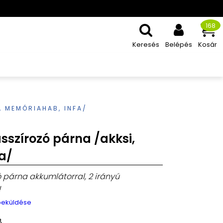
168
Keresés
Belépés
Kosár
 MEMÓRIAHAB, INFA/
szírozó párna /akksi,
a/
párna akkumlátorral, 2 irányú
!
 beküldése
8