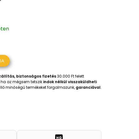
eten
BA
állítás, biztonságos fizetés
30.000 Ft felett
t, ha az mégsem tetszik
indok nélkül visszaküldheti
iválló minőségű termékeket forgalmazunk,
garanciával
.