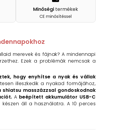
Minőségi
termékek
CE minősítéssel
mindennapokhoz
laid merevek és fájnak? A mindennapi
zérzethez. Ezek a problémák nemcsak a
ztek, hogy enyhítse a nyak és vállak
etesen illeszkedik a nyakad formájához,
yú shiatsu masszázzsal gondoskodnak
ciót.
A
beépített akkumulátor USB-C
ig készen áll a használatra. A 10 perces