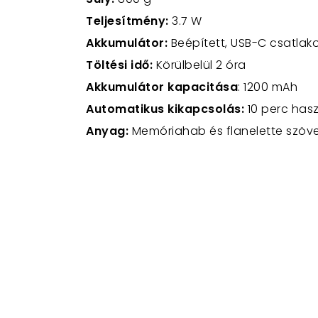
Teljesítmény:
3.7 W
Akkumulátor:
Beépített, USB-C csatlako
Töltési idő:
Körülbelül 2 óra
Akkumulátor kapacitása
: 1200 mAh
Automatikus kikapcsolás:
10 perc has
Anyag:
Memóriahab és flanelette szöv