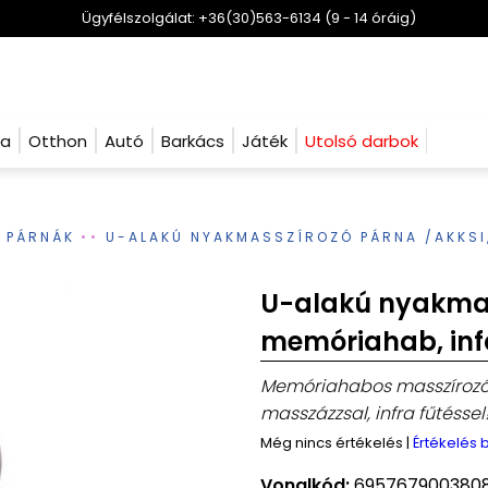
Ügyfélszolgálat: +36(30)563-6134 (9 - 14 óráig)
ha
Otthon
Autó
Barkács
Játék
Utolsó darbok
 PÁRNÁK
U-ALAKÚ NYAKMASSZÍROZÓ PÁRNA /AKKSI,
U-alakú nyakmas
memóriahab, inf
Memóriahabos masszírozó 
masszázzsal, infra fűtéssel
Még nincs értékelés
|
Értékelés
Vonalkód:
695767900380