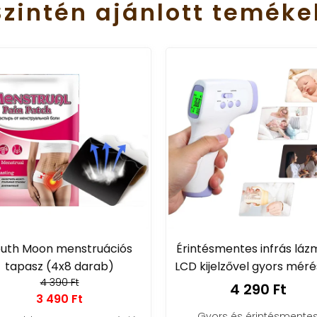
Szintén
ajánlott
teméke
uth Moon menstruációs
Érintésmentes infrás láz
tapasz (4x8 darab)
LCD kijelzővel gyors mér
4 390 Ft
4 290 Ft
3 490 Ft
Gyors és érintésmente