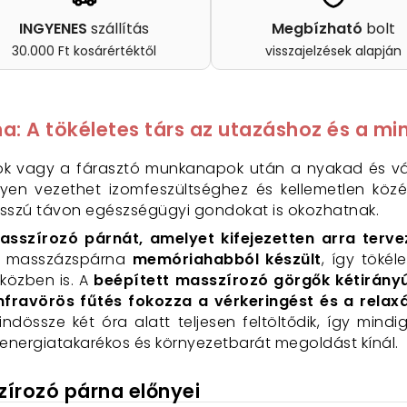
INGYENES
szállítás
Megbízható
bolt
30.000 Ft kosárértéktől
visszajelzések alapján
a: A tökéletes társ az utazáshoz és a 
ok vagy a fárasztó munkanapok után a nyakad és vál
nnyen vezethet izomfeszültséghez és kellemetlen kö
osszú távon egészségügyi gondokat is okozhatnak.
sszírozó párnát, amelyet kifejezetten arra terve
z a masszázspárna
memóriahabból készült
, így tökél
 közben is. A
beépített masszírozó görgők kétirán
nfravörös fűtés fokozza a vérkeringést és a relaxá
indössze két óra alatt teljesen feltöltődik, így mind
energiatakarékos és környezetbarát megoldást kínál.
írozó párna előnyei