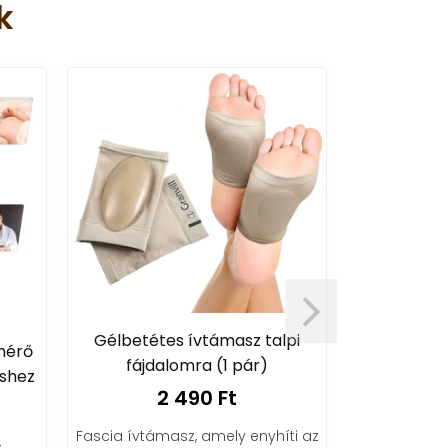
k
Gélbetétes ívtámasz talpi
mérő
Nyaknyújt
fájdalomra (1 pár)
éshez
v
2 490 Ft
5
Fascia ívtámasz, amely enyhíti az
s
Kiropraktiku