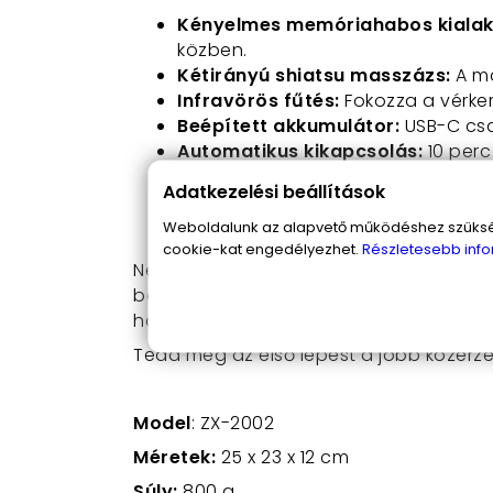
Kényelmes memóriahabos kialak
közben.
Kétirányú shiatsu masszázs:
A ma
Infravörös fűtés:
Fokozza a vérker
Beépített akkumulátor:
USB-C csat
Automatikus kikapcsolás:
10 perc
Hordozható és könnyű:
Ideális ut
Adatkezelési beállítások
Selymesen puha flanelette szöve
Ergonómikus kialakítás:
Támogatja
Weboldalunk az alapvető működéshez szüksége
cookie-kat engedélyezhet.
Részletesebb info
Ne hagyd, hogy a mindennapi stressz 
bármikor élvezheted a pihentető massz
hanem hozzájárul az általános jólétedhe
Tedd meg az első lépést a jobb közérze
Model
: ZX-2002
Méretek:
25 x 23 x 12 cm
Súly:
800 g