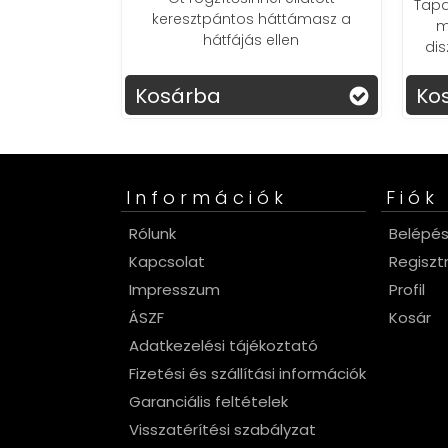
Tapa
keresztpántos háttámasz a
ásmérő, nagy
m
hátfájás ellen
vel
dis
menst
8 ór
Kosárba
Ko
Információk
Fiók
Rólunk
Belépé
Kapcsolat
Regiszt
Impresszum
Profil
ÁSZF
Kosár
Adatkezelési tájékoztató
Fizetési és szállítási információk
Garanciális feltételek
Visszatérítési szabályzat