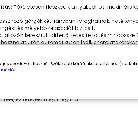
ítás:
Tökéletesen illeszkedik a nyakadhoz, maximális 
sszírozó görgők két irányban foroghatnak, hatékonya
ingést és mélyebb relaxációt biztosít.
lakozón keresztül tölthető, teljes feltöltés mindössze 2
 használat után automatikusan leáll, energiatakaréko
azáshoz, irodába vagy otthoni használatra.
t:
Bőrbarát és kellemes tapintású anyagból készült.
 a nyak és vállak természetes vonalát, elősegítve az
s cookie-kat használ. Szélesebb körű funkcionalitáshoz (marketing
rmációk.
és a feszültség uralja az életed! Az U-alakú nyakma
ázst és a megérdemelt kényeztetést. Ez a kiváló esz
z is.
t felé, és rendeld meg még ma!