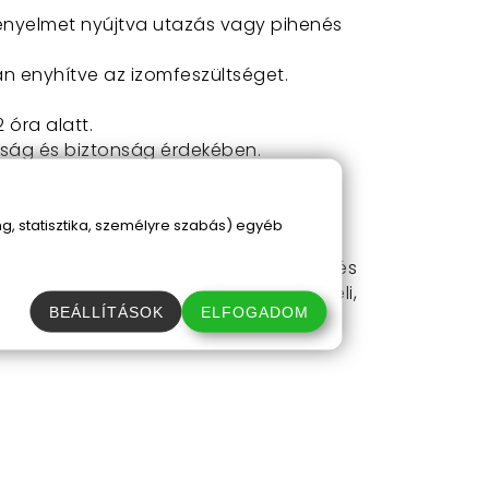
kényelmet nyújtva utazás vagy pihenés
n enyhítve az izomfeszültséget.
 óra alatt.
sság és biztonság érdekében.
 izomfájdalmak enyhítését.
, statisztika, személyre szabás) egyéb
sszírozó párna segítségével bárhol és
köz nemcsak a komfortérzetedet növeli,
BEÁLLÍTÁSOK
ELFOGADOM