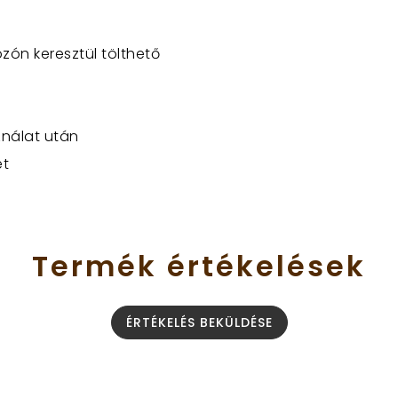
zón keresztül tölthető
ználat után
et
Termék
értékelések
ÉRTÉKELÉS BEKÜLDÉSE