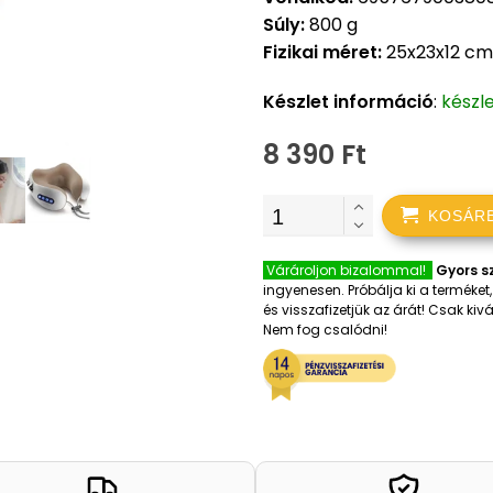
Súly:
800 g
Fizikai méret:
25x23x12 cm
Készlet információ
:
készl
8 390 Ft
KOSÁR
Várároljon bizalommal!
Gyors sz
ingyenesen. Próbálja ki a terméke
és visszafizetjük az árát! Csak k
Nem fog csalódni!