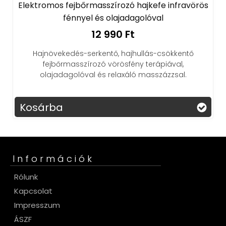
Elektromos fejbőrmasszírozó hajkefe infravörös
fénnyel és olajadagolóval
12 990 Ft
Hajnövekedés-serkentő, hajhullás-csökkentő
fejbőrmasszírozó vörösfény terápiával,
olajadagolóval és relaxáló masszázzsal.
Kosárba
Információk
Rólunk
Kapcsolat
Impresszum
ÁSZF