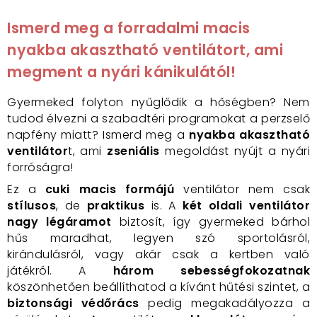
Ismerd meg a forradalmi macis
nyakba akasztható ventilátort, ami
megment a nyári kánikulától!
Gyermeked folyton nyűglődik a hőségben? Nem
tudod élvezni a szabadtéri programokat a perzselő
napfény miatt? Ismerd meg a
nyakba akasztható
ventilátor
t, ami
zseniális
megoldást nyújt a nyári
forróságra!
Ez a
cuki macis formájú
ventilátor nem csak
stílusos
, de
praktikus
is. A
két oldali ventilátor
nagy légáramot
biztosít, így gyermeked bárhol
hűs maradhat, legyen szó sportolásról,
kirándulásról, vagy akár csak a kertben való
játékról. A
három sebességfokozatnak
köszönhetően beállíthatod a kívánt hűtési szintet, a
biztonsági védőrács
pedig megakadályozza a