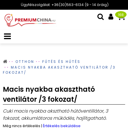
Ügyfélszolgálat: +36(30)563-6134 (9 - 14 óráig)
168
OTTHON
FŰTÉS ÉS HŰTÉS
MACIS NYAKBA AKASZTHATÓ VENTILÁTOR /3
FOKOZAT/
Macis nyakba akasztható
ventilátor /3 fokozat/
Cuki macis nyakba aksztható hűtőventillátor, 3
fokozat, akkumlátoros működés, hajlítgatható.
Még nincs értékelés
|
Értékelés beküldése