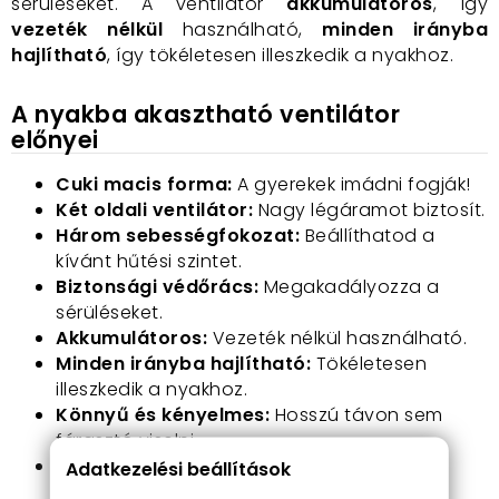
sérüléseket. A ventilátor
akkumulátoros
, így
vezeték nélkül
használható,
minden irányba
hajlítható
, így tökéletesen illeszkedik a nyakhoz.
A nyakba akasztható ventilátor
előnyei
Cuki macis forma:
A gyerekek imádni fogják!
Két oldali ventilátor:
Nagy légáramot biztosít.
Három sebességfokozat:
Beállíthatod a
kívánt hűtési szintet.
Biztonsági védőrács:
Megakadályozza a
sérüléseket.
Akkumulátoros:
Vezeték nélkül használható.
Minden irányba hajlítható:
Tökéletesen
illeszkedik a nyakhoz.
Könnyű és kényelmes:
Hosszú távon sem
fárasztó viselni.
Ideális sportoláshoz, kiránduláshoz,
Adatkezelési beállítások
szabadtéri programokhoz.