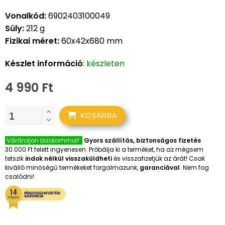
Vonalkód:
6902403100049
Súly:
212 g
Fizikai méret:
60x42x680 mm
Készlet információ
:
készleten
4 990 Ft
KOSÁRBA
Várároljon bizalommal!
Gyors szállítás, biztonságos fizetés
30.000 Ft felett ingyenesen. Próbálja ki a terméket, ha az mégsem
tetszik
indok nélkül visszaküldheti
és visszafizetjük az árát! Csak
kiválló minőségű termékeket forgalmazunk,
garanciával
. Nem fog
csalódni!