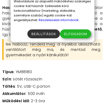
Weboldalunk az alapvető működéshez szükséges
cookie-kat használ. Szélesebb körű
Használata:
A nyakba akasztható ventilátor
funkcionalitáshoz (marketing, statisztika,
használata rendkívül egyszerű. Csak akaszd a
személyre szabás) egyéb cookie-kat
gyermeked nyakába a ventilátort, kapcsold be a
engedélyezhet.
Részletesebb információk.
kívánt sebességfokozatra, és már élvezheti is a
hűsítő szellőt! A ventilátor
USB-C kábellel tölthető
,
így bárhol könnyedén feltöltheted.
BEÁLLÍTÁSOK
ELFOGADOM
Ne habozz,
rendeld meg
a nyakba akasztható
ventilátort még ma, és mentsd meg
gyermekedet a nyári kánikulától!
Típus
: YM88180
Szín
: sötét rózsaszín
Töltés
: 5V, USB-C porton
Akkumlátor
: 500 mAh
Működési idő
: 2-3 óra