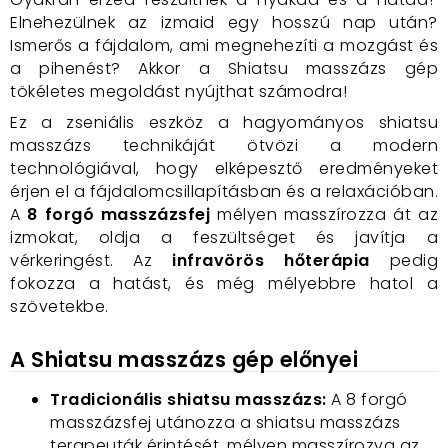
Elnehezülnek az izmaid egy hosszú nap után?
Ismerős a fájdalom, ami megnehezíti a mozgást és
a pihenést? Akkor a Shiatsu masszázs gép
tökéletes megoldást nyújthat számodra!
Ez a zseniális eszköz a hagyományos shiatsu
masszázs technikáját ötvözi a modern
technológiával, hogy elképesztő eredményeket
érjen el a fájdalomcsillapításban és a relaxációban.
A
8 forgó masszázsfej
mélyen masszírozza át az
izmokat, oldja a feszültséget és javítja a
vérkeringést. Az
infravörös hőterápia
pedig
fokozza a hatást, és még mélyebbre hatol a
szövetekbe.
A Shiatsu masszázs gép előnyei
Tradicionális shiatsu masszázs:
A 8 forgó
masszázsfej utánozza a shiatsu masszázs
terapeuták érintését, mélyen masszírozva az