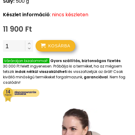
Súly:
500 g
Készlet információ
:
nincs készleten
11 900 Ft
KOSÁRBA
Várároljon bizalommal!
Gyors szállítás, biztonságos fizetés
30.000 Ft felett ingyenesen. Próbálja ki a terméket, ha az mégsem
tetszik
indok nélkül visszaküldheti
és visszafizetjük az árát! Csak
kiválló minőségű termékeket forgalmazunk,
garanciával
. Nem fog
csalódni!