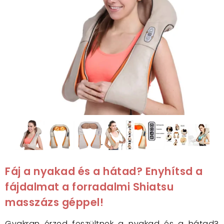
Fáj a nyakad és a hátad? Enyhítsd a
fájdalmat a
forradalmi
Shiatsu
masszázs géppel!
Gyakran érzed feszültnek a nyakad és a hátad?