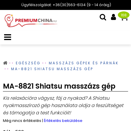
Ügyfélszolgálat: +36(30)563-6134 (9 - 14 óráig)
168
EGÉSZSÉG
MASSZÁZS GÉPEK ÉS PÁRNÁK
MA-8821 SHIATSU MASSZÁZS GÉP
MA-8821 Shiatsu masszázs gép
Kis relaxációra vágysz, fáj a nyakad? A Shiatsu
nyakmasszírozó gép használata oldja a feszültséget
és támogatja a test funkcióit!
Még nincs értékelés
|
Értékelés beküldése