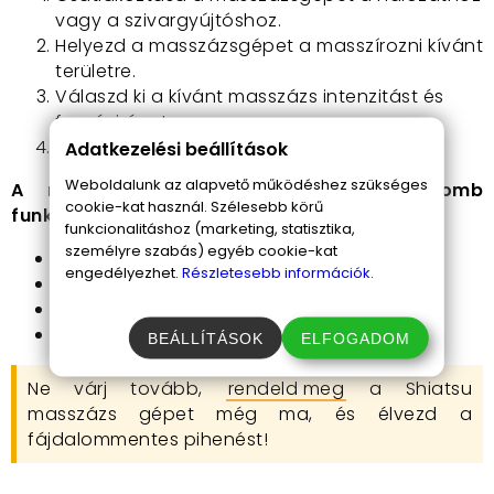
vagy a szivargyújtóshoz.
Helyezd a masszázsgépet a masszírozni kívánt
területre.
Válaszd ki a kívánt masszázs intenzitást és
forgásirányt.
Dőlj hátra, és élvezd a masszázst!
Adatkezelési beállítások
Weboldalunk az alapvető működéshez szükséges
A masszírozó oldalán található 4 gomb
cookie-kat használ. Szélesebb körű
funkciója:
funkcionalitáshoz (marketing, statisztika,
személyre szabás) egyéb cookie-kat
Masszírozógép be- és kikapcsolása
engedélyezhet.
Részletesebb információk.
Masszázs sebességének megváltoztatása
Forgásirány megcserélése
Infra hőterápia be- és kikapcsolása
BEÁLLÍTÁSOK
ELFOGADOM
Ne várj tovább,
rendeld meg
a Shiatsu
masszázs gépet még ma, és élvezd a
fájdalommentes pihenést!