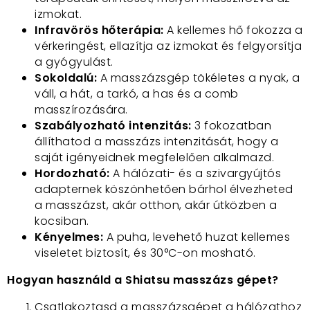
izmokat.
Infravörös hőterápia:
A kellemes hő fokozza a
vérkeringést, ellazítja az izmokat és felgyorsítja
a gyógyulást.
Sokoldalú:
A masszázsgép tökéletes a nyak, a
váll, a hát, a tarkó, a has és a comb
masszírozására.
Szabályozható intenzitás:
3 fokozatban
állíthatod a masszázs intenzitását, hogy a
saját igényeidnek megfelelően alkalmazd.
Hordozható:
A hálózati- és a szivargyújtós
adapternek köszönhetően bárhol élvezheted
a masszázst, akár otthon, akár útközben a
kocsiban.
Kényelmes:
A puha, levehető huzat kellemes
viseletet biztosít, és 30°C-on mosható.
Hogyan használd a Shiatsu masszázs gépet?
Csatlakoztasd a masszázsgépet a hálózathoz