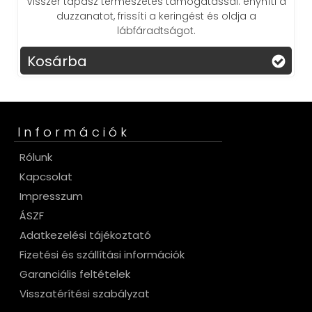
Visszér tapasz természetes támogatással: enyhíti a
duzzanatot, frissíti a keringést és oldja a
lábfáradtságot.
Kosárba
Információk
Rólunk
Kapcsolat
Impresszum
ÁSZF
Adatkezelési tájékoztató
Fizetési és szállítási információk
Garanciális feltételek
Visszatérítési szabályzat