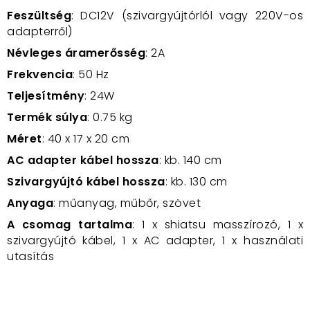
Feszültség
: DC12V (szivargyújtórlól vagy 220V-os
adapterről)
Névleges áramerősség
: 2A
Frekvencia
: 50 Hz
Teljesítmény
: 24W
Termék súlya
: 0.75 kg
Méret
: 40 x 17 x 20 cm
AC adapter kábel hossza
: kb. 140 cm
Szivargyújtó kábel hossza
: kb. 130 cm
Anyaga
: műanyag, műbőr, szövet
A csomag tartalma
: 1 x shiatsu masszírozó, 1 x
szivargyújtó kábel, 1 x AC adapter, 1 x használati
utasítás