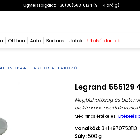
Ügyfélszolgálat: +36(30)563-6134 (9 - 14 óráig)
ha
Otthon
Autó
Barkács
Játék
Utolsó darbok
400V IP44 IPARI CSATLAKOZÓ
Legrand 555129 4
Megbízhatóság és biztonsá
elektromos csatlakozásokh
Még nincs értékelés
|
Értékelés
Vonalkód:
3414970753113
Súly:
500 g