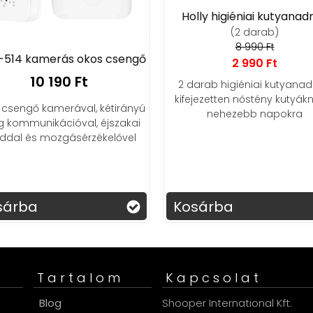
Holly higiéniai kutyanad
(2 darab)
8 990 Ft
-514 kamerás okos csengő
2 990 Ft
10 190 Ft
2 darab higiéniai kutyanad
kifejezetten nőstény kutyák
csengő kamerával, kétirányú
nehezebb napokra
 kommunikációval, éjszakai
dal és mozgásérzékelővel
sárba
Kosárba
Tartalom
Kapcsolat
s
Blog
Shooper International Kft.