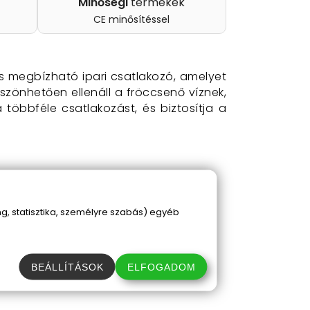
Minőségi
termékek
CE minősítéssel
 megbízható ipari csatlakozó, amelyet
zönhetően ellenáll a fröccsenő víznek,
a többféle csatlakozást, és biztosítja a
, statisztika, személyre szabás) egyéb
BEÁLLÍTÁSOK
ELFOGADOM