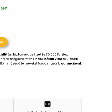
eten
BA
állítás, biztonságos fizetés
30.000 Ft felett
t, ha az mégsem tetszik
indok nélkül visszaküldheti
iválló minőségű termékeket forgalmazunk,
garanciával
.