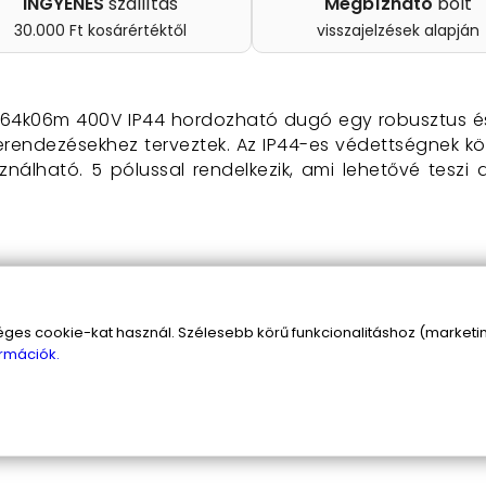
INGYENES
szállítás
Megbízható
bolt
30.000 Ft kosárértéktől
visszajelzések alapján
164k06m 400V IP44 hordozható dugó egy robusztus és
rendezésekhez terveztek. Az IP44-es védettségnek kös
sználható. 5 pólussal rendelkezik, ami lehetővé teszi 
s cookie-kat használ. Szélesebb körű funkcionalitáshoz (marketing
rmációk.
en védett