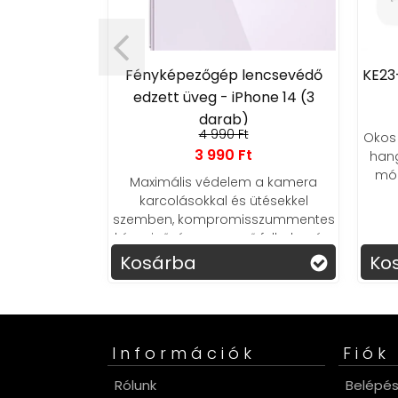
book Pro
60W
Fényképezőgép lencsevédő
KE23
edzett üveg - iPhone 14 (3
t
darab)
, megbízható
4 990 Ft
Okos 
itel – laptop
3 990 Ft
hang
ozgásban tart
mód
Maximális védelem a kamera
karcolásokkal és ütésekkel
szemben, kompromisszummentes
képminőség, egyszerű felhelyezés.
Kamera védő üveg
Kosárba
Ko
Információk
Fiók
Rólunk
Belépé