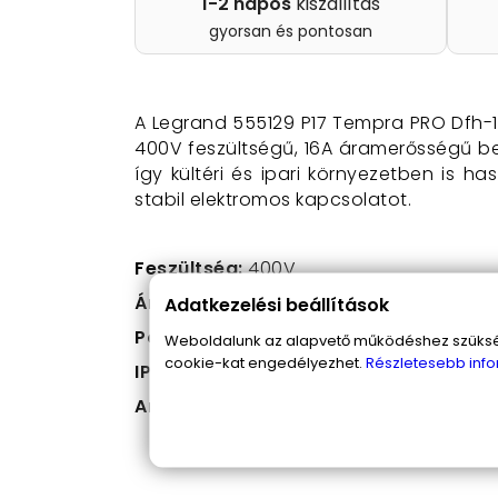
1-2 napos
kiszállítás
gyorsan és pontosan
A Legrand 555129 P17 Tempra PRO Dfh-
400V feszültségű, 16A áramerősségű be
így kültéri és ipari környezetben is ha
stabil elektromos kapcsolatot.
Feszültség:
400V
Áramerősség:
16A
Adatkezelési beállítások
Pólusszám:
5 (3 fázis + nulla + föld)
Weboldalunk az alapvető működéshez szüksége
cookie-kat engedélyezhet.
Részletesebb info
IP44 védelem
: por és fröccsenő víz ell
Anyaga:
tartós műanyagból készült