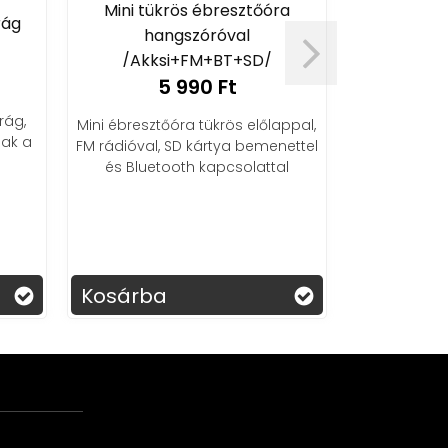
Mini tükrös ébresztőóra
rág
hangszóróval
/Akksi+FM+BT+SD/
5 990 Ft
Ruveno 
rág,
Mini ébresztőóra tükrös előlappal,
3
nak a
FM rádióval, SD kártya bemenettel
Okos zá
és Bluetooth kapcsolattal
lehetőséggel
me
Kosárba
Kosárba