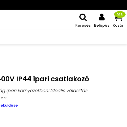
168
Keresés
Belépés
Kosár
00V IP44 ipari csatlakozó
g ipari környezetben! Ideális választás
oz.
 beküldése