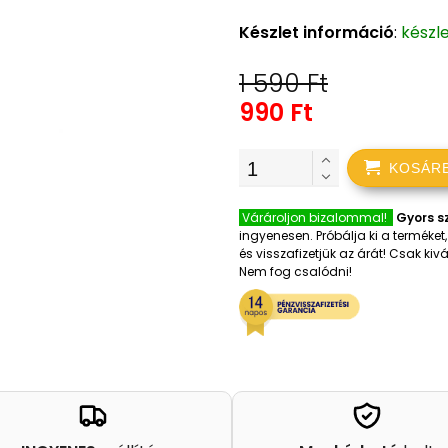
Készlet információ
:
készl
1 590 Ft
990 Ft
KOSÁR
Várároljon bizalommal!
Gyors sz
ingyenesen. Próbálja ki a terméke
és visszafizetjük az árát! Csak k
Nem fog csalódni!