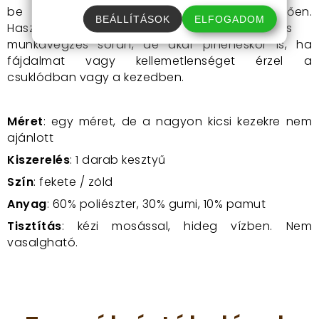
be a pántot az igényeidnek megfelelően.
BEÁLLÍTÁSOK
ELFOGADOM
Használhatod edzés közben,
manuális
munkavégzés során,
de akár pihenéskor is,
ha
fájdalmat vagy kellemetlenséget érzel a
csuklódban vagy a kezedben.
Méret
: egy méret, de a nagyon kicsi kezekre nem
ajánlott
Kiszerelés
: 1 darab kesztyű
Szín
: fekete / zöld
Anyag
: 60% poliészter, 30% gumi, 10% pamut
Tisztítás
: kézi mosással, hideg vízben. Nem
vasalgható.