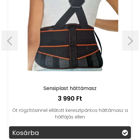
Sensiplast háttámasz
3 990 Ft
Öt rögzítősinnel ellátott keresztpántos háttámasz a
hátfájás ellen
Kosárba