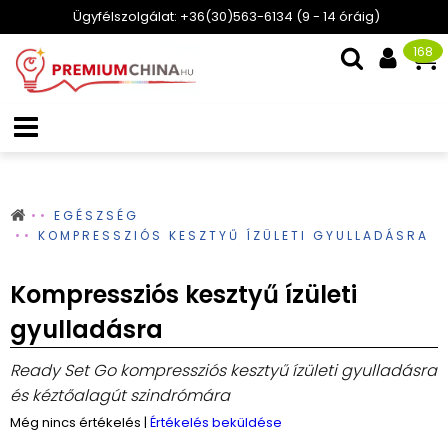
Ügyfélszolgálat: +36(30)563-6134 (9 - 14 óráig)
168
EGÉSZSÉG
KOMPRESSZIÓS KESZTYŰ ÍZÜLETI GYULLADÁSRA
Kompressziós kesztyű ízületi
gyulladásra
Ready Set Go kompressziós kesztyű ízületi gyulladásra
és kéztőalagút szindrómára
Még nincs értékelés
|
Értékelés beküldése