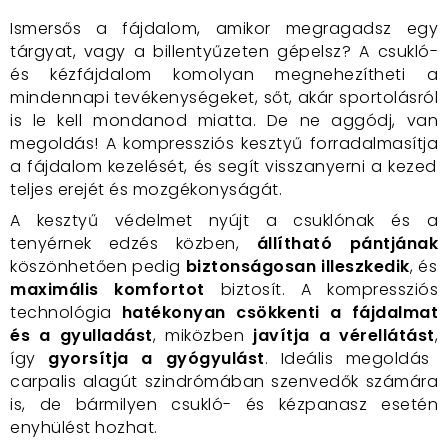
Ismersős a fájdalom,
amikor megragadsz egy
tárgyat,
vagy a billentyűzeten gépelsz?
A csukló-
és kézfájdalom komolyan megnehezítheti a
mindennapi tevékenységeket,
sőt,
akár sportolásról
is le kell mondanod miatta.
De ne aggódj,
van
megoldás!
A kompressziós kesztyű
forradalmasítja
a fájdalom kezelését,
és
segít visszanyerni a kezed
teljes erejét és mozgékonyságát.
A kesztyű
védelmet
nyújt a csuklónak és a
tenyérnek edzés közben,
állítható pántjának
köszönhetően pedig
biztonságosan illeszkedik
,
és
maximális komfortot
biztosít.
A kompressziós
technológia
hatékonyan csökkenti a fájdalmat
és a gyulladást
,
miközben
javítja a vérellátást
,
így
gyorsítja a gyógyulást
.
Ideális megoldás
carpalis alagút szindrómában
szenvedők számára
is,
de
bármilyen csukló- és kézpanasz esetén
enyhülést hozhat.