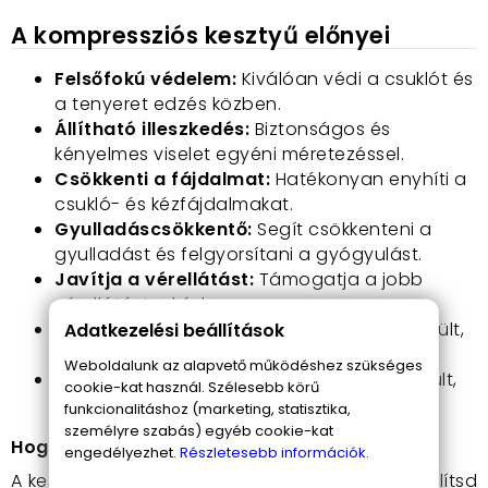
A kompressziós kesztyű előnyei
Felsőfokú védelem:
Kiválóan védi a csuklót és
a tenyeret edzés közben.
Állítható illeszkedés:
Biztonságos és
kényelmes viselet egyéni méretezéssel.
Csökkenti a fájdalmat:
Hatékonyan enyhíti a
csukló- és kézfájdalmakat.
Gyulladáscsökkentő:
Segít csökkenteni a
gyulladást és felgyorsítani a gyógyulást.
Javítja a vérellátást:
Támogatja a jobb
vérellátást a kézben.
Kényelmes viselet:
Lélegző anyagból készült,
Adatkezelési beállítások
puha és kényelmes viselet.
Weboldalunk az alapvető működéshez szükséges
Tartós:
Kiváló minőségű anyagokból készült,
cookie-kat használ. Szélesebb körű
így hosszú távon is használható.
funkcionalitáshoz (marketing, statisztika,
személyre szabás) egyéb cookie-kat
Hogyan használd a kompressziós kesztyűt:
engedélyezhet.
Részletesebb információk.
A kesztyűt egyszerűen vedd fel a kezedre,
és állítsd