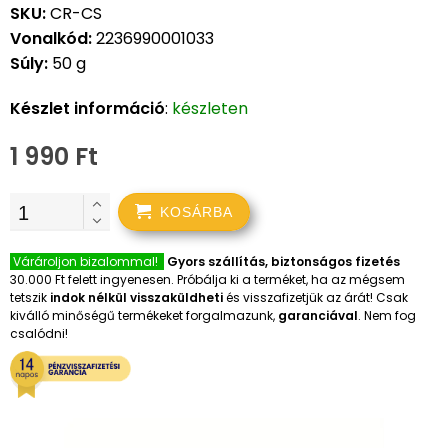
SKU:
CR-CS
Vonalkód:
2236990001033
Súly:
50 g
Készlet információ
:
készleten
1 990 Ft
KOSÁRBA
Várároljon bizalommal!
Gyors szállítás, biztonságos fizetés
30.000 Ft felett ingyenesen. Próbálja ki a terméket, ha az mégsem
tetszik
indok nélkül visszaküldheti
és visszafizetjük az árát! Csak
kiválló minőségű termékeket forgalmazunk,
garanciával
. Nem fog
csalódni!