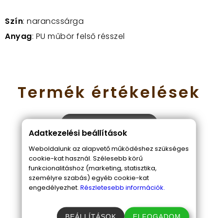
Szín
: narancssárga
Anyag
: PU műbör felső résszel
Termék
értékelések
ÉRTÉKELÉS BEKÜLDÉSE
Adatkezelési beállítások
Weboldalunk az alapvető működéshez szükséges
cookie-kat használ. Szélesebb körű
Szintén
ajánlott
funkcionalitáshoz (marketing, statisztika,
személyre szabás) egyéb cookie-kat
engedélyezhet.
Részletesebb információk.
temékek
BEÁLLÍTÁSOK
ELFOGADOM