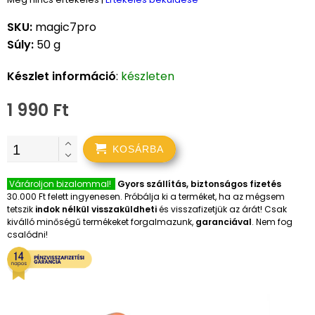
SKU:
magic7pro
Súly:
50 g
Készlet információ
:
készleten
1 990 Ft
KOSÁRBA
Várároljon bizalommal!
Gyors szállítás, biztonságos fizetés
30.000 Ft felett ingyenesen. Próbálja ki a terméket, ha az mégsem
tetszik
indok nélkül visszaküldheti
és visszafizetjük az árát! Csak
kiválló minőségű termékeket forgalmazunk,
garanciával
. Nem fog
csalódni!