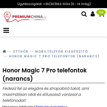
Ügyfélszolgálat: +36(30)563-6134 (9 - 14 óráig)
168
OTTHON
MOBILTELEFON KIEGÉSZÍTŐ
HONOR MAGIC 7 PRO TELEFONTOK (NARANCS)
Honor Magic 7 Pro telefontok
(narancs)
Fedezd fel az elegáns és strapabíró tokot, ami
maximálisan védi és stílusossá varázsol a
telefonodat!
Még nincs értékelés
|
Értékelés beküldése