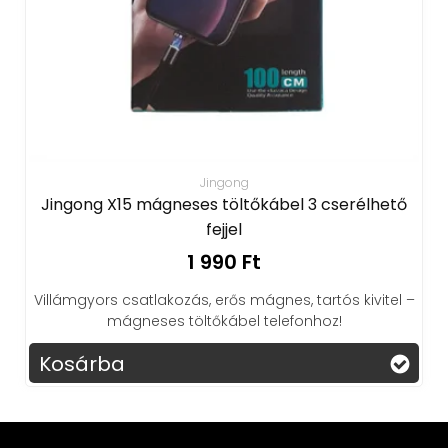
Jingong
Jingong X15 mágneses töltőkábel 3 cserélhető
fejjel
1 990 Ft
Villámgyors csatlakozás, erős mágnes, tartós kivitel –
mágneses töltőkábel telefonhoz!
Kosárba