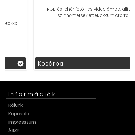
RGB és fehér fotó- és videolámpa, állítható
színhőmérséklettel, akkumlátorral
Kosárba
Információk
Rólunk
Kapcsolat
Impresszum
ÁSZF