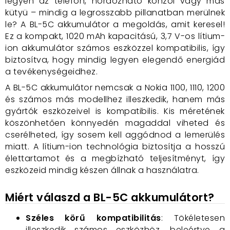
legyen az telefon, hordozható konzol vagy más
kütyü – mindig a legrosszabb pillanatban merülnek
le? A BL-5C akkumulátor a megoldás, amit keresel!
Ez a kompakt, 1020 mAh kapacitású, 3,7 V-os lítium-
ion akkumulátor számos eszközzel kompatibilis, így
biztosítva, hogy mindig legyen elegendő energiád
a tevékenységeidhez.
A BL-5C akkumulátor nemcsak a Nokia 1100, 1110, 1200
és számos más modellhez illeszkedik, hanem más
gyártók eszközeivel is kompatibilis. Kis méretének
köszönhetően könnyedén magaddal viheted és
cserélheted, így sosem kell aggódnod a lemerülés
miatt. A lítium-ion technológia biztosítja a hosszú
élettartamot és a megbízható teljesítményt, így
eszközeid mindig készen állnak a használatra.
Miért válaszd a BL-5C akkumulátort?
Széles körű kompatibilitás
: Tökéletesen
illeszkedik számos eszközhöz, beleértve a