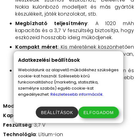
Nokia különböző modelljeit és más gyártók
készülékeit, játék konzolokat, stb.
Megbízható teljesítmény
: A 1020 mAh
kapacitás és a 3,7 V feszültség biztosítja, hogy
eszközeid hosszabb ideig működjenek.
Kompakt méret
: Kis méretének köszönhetően
könnyedén hordozható, így mindig kéznél van,
Adatkezelési beállítások
amikor szükséged van rá.
Weboldalunk az alapvető működéshez szükséges
Lítium-ion technológia
: Hosszú élettartam és
cookie-kat használ. Szélesebb körű
megbízhatóság a legmodernebb
funkcionalitáshoz (marketing, statisztika,
akkumulátor-technológiával.
személyre szabás) egyéb cookie-kat
engedélyezhet.
Részletesebb információk.
Model
:
BL-5C
BEÁLLÍTÁSOK
ELFOGADOM
Kapacitás
: 1020 mAh
Feszültség
: 3,7 V
Technológia
: Lítium-ion