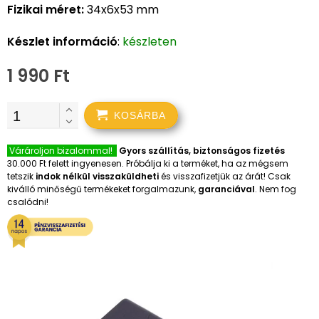
Fizikai méret:
34x6x53 mm
Készlet információ
:
készleten
1 990 Ft
KOSÁRBA
Várároljon bizalommal!
Gyors szállítás, biztonságos fizetés
30.000 Ft felett ingyenesen. Próbálja ki a terméket, ha az mégsem
tetszik
indok nélkül visszaküldheti
és visszafizetjük az árát! Csak
kiválló minőségű termékeket forgalmazunk,
garanciával
. Nem fog
csalódni!