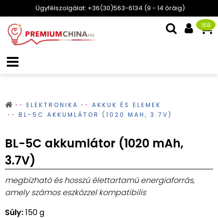
Ügyfélszolgálat: +36(30)563-6134 (9 - 14 óráig)
168
ELEKTRONIKA
AKKUK ÉS ELEMEK
BL-5C AKKUMLÁTOR (1020 MAH, 3.7V)
BL-5C akkumlátor (1020 mAh,
3.7V)
megbízható és hosszú élettartamú energiaforrás,
amely számos eszközzel kompatibilis
Súly:
150 g