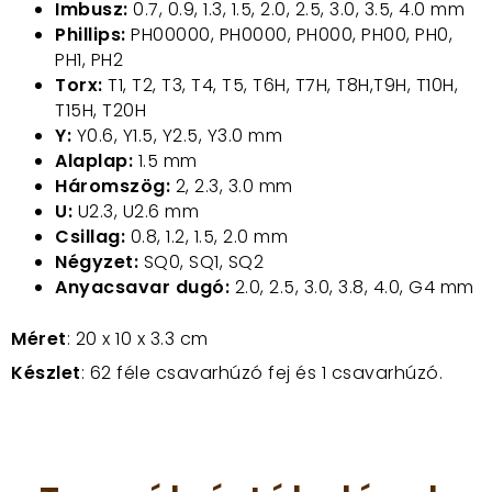
Imbusz:
0.7, 0.9, 1.3, 1.5, 2.0, 2.5, 3.0, 3.5, 4.0 mm
Phillips:
PH00000, PH0000, PH000, PH00, PH0,
PH1, PH2
Torx:
T1, T2, T3, T4, T5, T6H, T7H, T8H,T9H, T10H,
T15H, T20H
Y:
Y0.6, Y1.5, Y2.5, Y3.0 mm
Alaplap:
1.5 mm
Háromszög:
2, 2.3, 3.0 mm
U:
U2.3, U2.6 mm
Csillag:
0.8, 1.2, 1.5, 2.0 mm
Négyzet:
SQ0, SQ1, SQ2
Anyacsavar dugó:
2.0, 2.5, 3.0, 3.8, 4.0, G4 mm
Méret
:
20 x 10 x 3.3 cm
Készlet
: 62 féle csavarhúzó fej és 1 csavarhúzó.