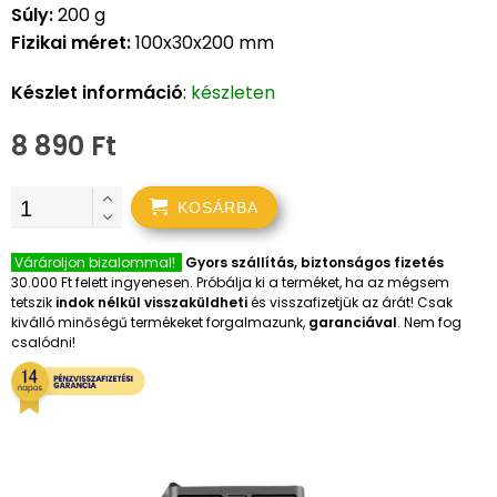
Súly:
200 g
Fizikai méret:
100x30x200 mm
Készlet információ
:
készleten
8 890 Ft
KOSÁRBA
Várároljon bizalommal!
Gyors szállítás, biztonságos fizetés
30.000 Ft felett ingyenesen. Próbálja ki a terméket, ha az mégsem
tetszik
indok nélkül visszaküldheti
és visszafizetjük az árát! Csak
kiválló minőségű termékeket forgalmazunk,
garanciával
. Nem fog
csalódni!