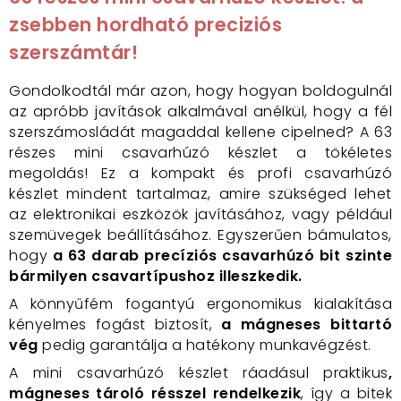
zsebben hordható preciziós
szerszámtár!
Gondolkodtál már azon, hogy hogyan boldogulnál
az apróbb javítások alkalmával anélkül, hogy a fél
szerszámosládát magaddal kellene cipelned? A 63
részes mini csavarhúzó készlet a tökéletes
megoldás! Ez a kompakt és profi csavarhúzó
készlet mindent tartalmaz, amire szükséged lehet
az elektronikai eszközök javításához, vagy például
szemüvegek beállításához. Egyszerűen bámulatos,
hogy
a 63 darab precíziós csavarhúzó bit szinte
bármilyen csavartípushoz illeszkedik.
A könnyűfém fogantyú ergonomikus kialakítása
kényelmes fogást biztosít,
a mágneses bittartó
vég
pedig garantálja a hatékony munkavégzést.
A mini csavarhúzó készlet ráadásul praktikus
,
mágneses tároló résszel rendelkezik
, így a bitek