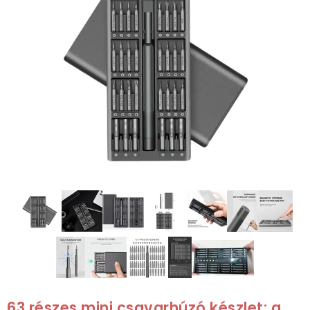
63 részes mini csavarhúzó készlet: a