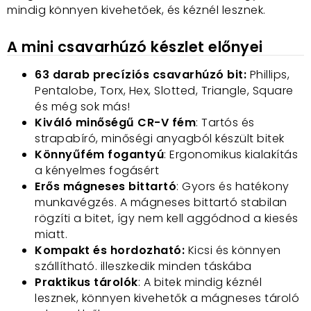
mindig könnyen kivehetőek, és kéznél lesznek.
A mini csavarhúzó készlet előnyei
63 darab precíziós csavarhúzó bit:
Phillips,
Pentalobe, Torx, Hex, Slotted, Triangle, Square
és még sok más!
Kiváló minőségű CR-V fém
: Tartós és
strapabíró, minőségi anyagból készült bitek
Könnyűfém fogantyú
: Ergonomikus kialakítás
a kényelmes fogásért
Erős mágneses bittartó
: Gyors és hatékony
munkavégzés. A mágneses bittartó stabilan
rögzíti a bitet, így nem kell aggódnod a kiesés
miatt.
Kompakt és hordozható:
Kicsi és könnyen
szállítható. illeszkedik minden táskába
Praktikus tárolók
: A bitek mindig kéznél
lesznek, könnyen kivehetők a mágneses tároló