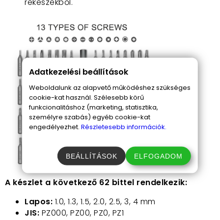
rekeszekből.
Adatkezelési beállítások
Weboldalunk az alapvető működéshez szükséges
cookie-kat használ. Szélesebb körű
funkcionalitáshoz (marketing, statisztika,
személyre szabás) egyéb cookie-kat
engedélyezhet.
Részletesebb információk.
BEÁLLÍTÁSOK
ELFOGADOM
A készlet a következő 62 bittel rendelkezik:
Lapos:
1.0, 1.3, 1.5, 2.0, 2.5, 3, 4 mm
JIS:
PZ000, PZ00, PZ0, PZ1