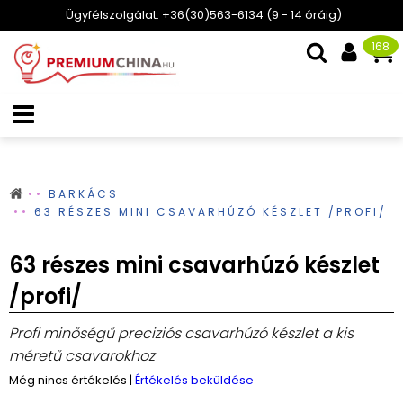
Ügyfélszolgálat: +36(30)563-6134 (9 - 14 óráig)
168
BARKÁCS
63 RÉSZES MINI CSAVARHÚZÓ KÉSZLET /PROFI/
63 részes mini csavarhúzó készlet
/profi/
Profi minőségű preciziós csavarhúzó készlet a kis
méretű csavarokhoz
Még nincs értékelés
|
Értékelés beküldése