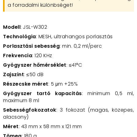
a forradalmi különbséget!
Modell
: JSL-W302
Technológia
: MESH, ultrahangos porlasztás
Porlasztási sebesség
: min. 0,2 ml/perc
Frekvencia
: 120 KHz
Gyógyszer hőmérséklet
: ≤41°C
Zajszint
: ≤50 dB
Részecske méret
: 5 μm +25%
Gyógyszer tartó kapacitás
: minimum 0,5 ml,
maximum 8 ml
Sebességfokozatok
: 3 fokozat (magas, közepes,
alacsony)
Méret
: 43 mm x 58 mm x 121 mm
Tömeg
: 180 g