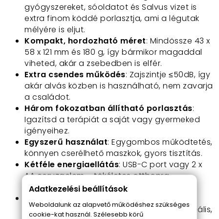
gyógyszereket, sóoldatot és Salvus vizet is
extra finom köddé porlasztja, ami a légutak
mélyére is eljut.
Kompakt, hordozható méret
: Mindössze 43 x
58 x 121 mm és 180 g, így bármikor magaddal
viheted, akár a zsebedben is elfér.
Extra csendes működés
: Zajszintje ≤50dB, így
akár alvás közben is használható, nem zavarja
a családot.
Három fokozatban állítható porlasztás
:
Igazítsd a terápiát a saját vagy gyermeked
igényeihez.
Egyszerű használat
: Egygombos működtetés,
könnyen cserélhető maszkok, gyors tisztítás.
Kétféle energiaellátás
: USB-C port vagy 2 x
AA ceruzaelem – tökéletes otthonra,
utazáshoz vagy akár munkahelyre is.
Adatkezelési beállítások
Felnőtt és gyerek maszk + szívó pipa a
Weboldalunk az alapvető működéshez szükséges
csomagban
: Az egész család számára ideális,
cookie-kat használ. Szélesebb körű