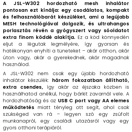
A JSL-W302 hordozható mesh inhalátor
pontosan ezt kínálja: egy csodálatos, kompakt
és felhasználóbarát készüléket, ami a legújabb
MESH technológiával dolgozik, és ultrahangos
porlasztás révén a gyógyszert vagy sóoldatot
extra finom köddé alakítja.
Ez a köd könnyedén
eljut a légutak legmélyére, így gyorsan és
hatékonyan enyhíti a tüneteket – akár otthon, akár
úton vagy, akár a gyerekednek, akár magadnak
használod.
A JSL-W302 nem csak egy újabb hordozható
inhalátor készülék:
három fokozatban állítható,
extra csendes,
így akár az éjszaka közben is
használhatod anélkül, hogy bárkit zavarnál vele. A
hordozhatóság és az
USB C port vagy AA elemes
működtetés
miatt tényleg ott segít, ahol csak
szükséged van rá – legyen szó egy zsúfolt
munkanapról, egy családi utazásról vagy egy
gyors otthoni terápiáról.