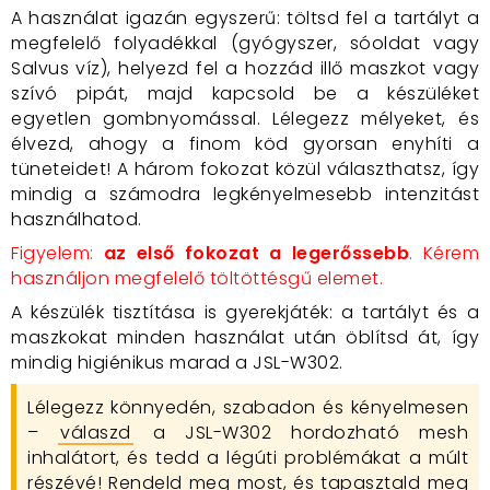
A használat igazán egyszerű: töltsd fel a tartályt a
megfelelő folyadékkal (gyógyszer, sóoldat vagy
Salvus víz), helyezd fel a hozzád illő maszkot vagy
szívó pipát, majd kapcsold be a készüléket
egyetlen gombnyomással. Lélegezz mélyeket, és
élvezd, ahogy a finom köd gyorsan enyhíti a
tüneteidet! A három fokozat közül választhatsz, így
mindig a számodra legkényelmesebb intenzitást
használhatod.
Figyelem
:
az első fokozat a legerőssebb
. Kérem
használjon megfelelő töltöttésgű elemet.
A készülék tisztítása is gyerekjáték: a tartályt és a
maszkokat minden használat után öblítsd át, így
mindig higiénikus marad a JSL-W302.
Lélegezz könnyedén, szabadon és kényelmesen
–
válaszd
a JSL-W302 hordozható mesh
inhalátort, és tedd a légúti problémákat a múlt
részévé! Rendeld meg most, és tapasztald meg