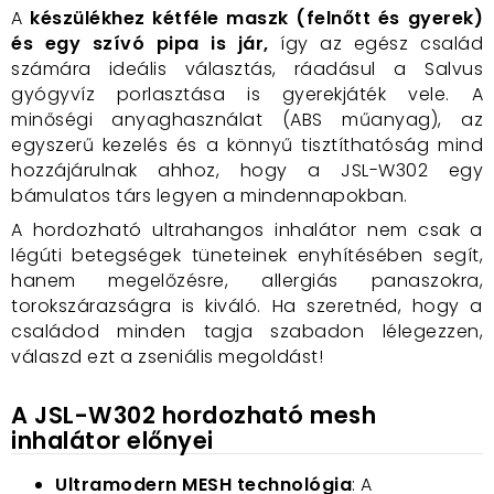
A
készülékhez kétféle maszk (felnőtt és gyerek)
és egy szívó pipa is jár,
így az egész család
számára ideális választás, ráadásul a Salvus
gyógyvíz porlasztása is gyerekjáték vele. A
minőségi anyaghasználat (ABS műanyag), az
egyszerű kezelés és a könnyű tisztíthatóság mind
hozzájárulnak ahhoz, hogy a JSL-W302 egy
bámulatos társ legyen a mindennapokban.
A hordozható ultrahangos inhalátor nem csak a
légúti betegségek tüneteinek enyhítésében segít,
hanem megelőzésre, allergiás panaszokra,
torokszárazságra is kiváló. Ha szeretnéd, hogy a
családod minden tagja szabadon lélegezzen,
válaszd ezt a zseniális megoldást!
A JSL-W302 hordozható mesh
inhalátor előnyei
Ultramodern MESH technológia
: A