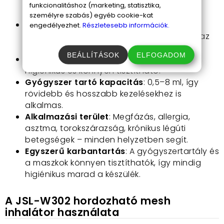
legyen szó gyerekekről, idősekről vagy
funkcionalitáshoz (marketing, statisztika,
sportolókról.
személyre szabás) egyéb cookie-kat
Ultrahangos porlasztás
: A gyógyszert
engedélyezhet.
Részletesebb információk.
5μm+25% méretű részecskékre bontja, így az
inhalációs terápia igazán hatékony.
BEÁLLÍTÁSOK
ELFOGADOM
Minőségi műanyagból készült
: Tartós,
higiénikus és könnyen tisztítható.
Gyógyszer tartó kapacitás
: 0,5–8 ml, így
rövidebb és hosszabb kezelésekhez is
alkalmas.
Alkalmazási terület
: Megfázás, allergia,
asztma, torokszárazság, krónikus légúti
betegségek – minden helyzetben segít.
Egyszerű karbantartás
: A gyógyszertartály és
a maszkok könnyen tisztíthatók, így mindig
higiénikus marad a készülék.
A JSL-W302 hordozható mesh
inhalátor használata