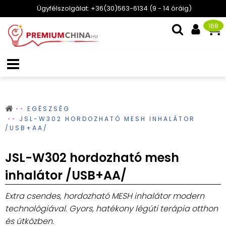
Ügyfélszolgálat: +36(30)563-6134 (9 - 14 óráig)
168
EGÉSZSÉG
JSL-W302 HORDOZHATÓ MESH INHALÁTOR
/USB+AA/
JSL-W302 hordozható mesh
inhalátor /USB+AA/
Extra csendes, hordozható MESH inhalátor modern
technológiával. Gyors, hatékony légúti terápia otthon
és útközben.