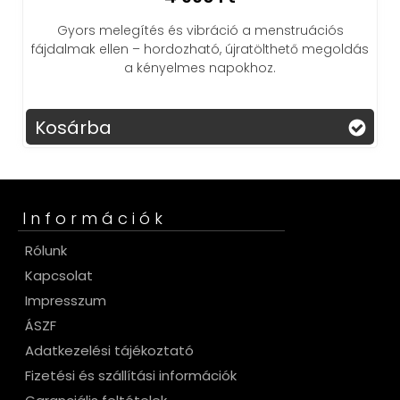
Gyors melegítés és vibráció a menstruációs
fájdalmak ellen – hordozható, újratölthető megoldás
Öt r
a kényelmes napokhoz.
Kosárba
Ko
Információk
Rólunk
Kapcsolat
Impresszum
ÁSZF
Adatkezelési tájékoztató
Fizetési és szállítási információk