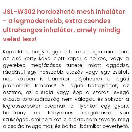
JSL-W302 hordozható mesh inhalátor
- a legmodernebb, extra csendes
ultrahangos inhalátor, amely mindig
veled lesz!
Képzeld el, hogy reggelente az allergia miatt már
az első korty kávé előtt kapar a torkod, vagy a
gyereked megfázásos tünetei miatt aggódsz,
ráadásul egy hosszabb utazás vagy egy zsúfolt
nap közben is bármikor előjöhetnek a légúti
problémák. Ismerős? A légúti betegségek, az
asztma, az allergia vagy épp a száraz levegő
okozta torokszárazság nem válogat, és sokszor a
legrosszabbkor csapnak le. Ilyenkor egy gyors,
hatékony és kényelmes megoldásra van
szükséged, ami nem köt le órákra, nem zavarja meg
a család nyugalmát, és bárhol, bármikor bevethető.