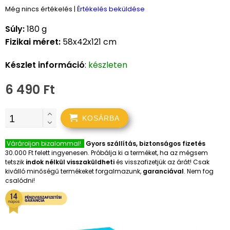
Még nincs értékelés
|
Értékelés beküldése
Súly:
180 g
Fizikai méret:
58x42x121 cm
Készlet információ
:
készleten
6 490 Ft
KOSÁRBA
Várároljon bizalommal!
Gyors szállítás, biztonságos fizetés
30.000 Ft felett ingyenesen. Próbálja ki a terméket, ha az mégsem
tetszik
indok nélkül visszaküldheti
és visszafizetjük az árát! Csak
kiválló minőségű termékeket forgalmazunk,
garanciával
. Nem fog
csalódni!