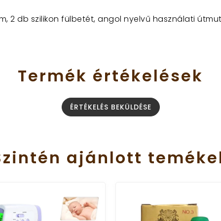
em, 2 db szilikon fülbetét, angol nyelvű használati útmu
Termék
értékelések
ÉRTÉKELÉS BEKÜLDÉSE
Szintén
ajánlott
teméke