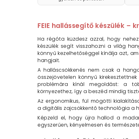
FEIE hallássegítő készülék – 
Ha régóta küzdesz azzal, hogy nehezen
készülék segít visszahozni a világ han
könnyű kezelhetőséggel kínálja azt, a
hangjait.
A halláscsökkenés nem csak a hangok
összejövetelen könnyű kirekesztettnek
problémára kínál megoldást: a töb
környezethez, így a beszéd mindig tiszt
Az ergonomikus, fül mögötti kialakítá
a digitális zajcsökkentő technológia a h
Képzeld el, hogy újra hallod a mada
egyszerűen, kényelmesen és természete