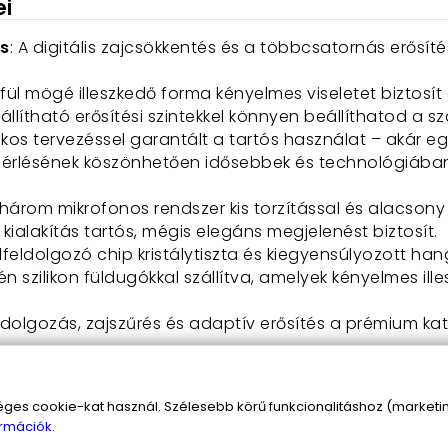
ei
ás
: A digitális zajcsökkentés és a többcsatornás erősít
A fül mögé illeszkedő forma kényelmes viseletet biztosít 
állítható erősítési szintekkel könnyen beállíthatod a 
ékos tervezéssel garantált a tartós használat – akár e
érlésének köszönhetően idősebbek és technológiában 
, három mikrofonos rendszer kis torzítással és alacsony 
kialakítás tartós, mégis elegáns megjelenést biztosít.
feldolgozó chip kristálytiszta és kiegyensúlyozott han
rgén szilikon füldugókkal szállítva, amelyek kényelmes i
 feldolgozás, zajszűrés és adaptív erősítés a prémium ka
sjavító eszköz, hanem igazi életminőség-javító társ. 
s cookie-kat használ. Szélesebb körű funkcionalitáshoz (marketing
 közvetlen kapcsolatban legyél a környezeteddel.
rmációk.