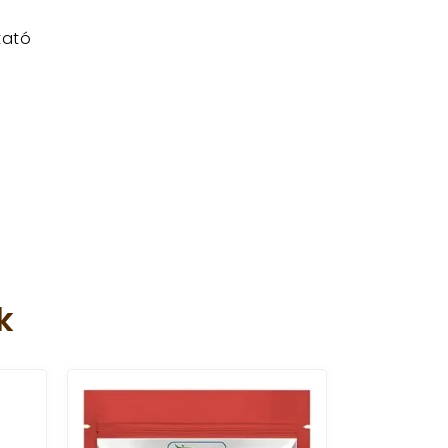
tató
k