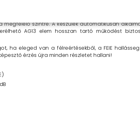
 rendkívül egyszerű. Csupán helyezd fel a fül mögé, ill
 megfelelő szintre. A készülék automatikusan alkalmaz
cserélhető AG13 elem hosszan tartó működést biztos
ágot, ha eleged van a félreértésekből, a FEIE hallásse
épesztő érzés újra minden részletet hallani!
E)
5dB