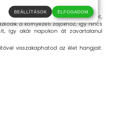
BEÁLLÍTÁSOK
ELFOGADOM
eszd be a kényelmes szilikon fülbetétet,
kodik a környezeti zajokhoz, így nincs
ít, így akár napokon át zavartalanul
gítővel visszakaphatod az élet hangjait.