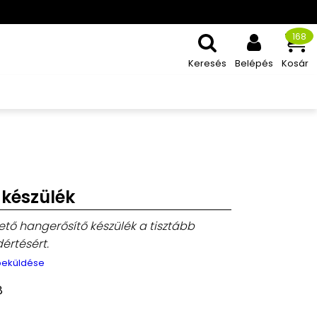
168
Keresés
Belépés
Kosár
 készülék
ető hangerősítő készülék a tisztább
értésért.
 beküldése
8