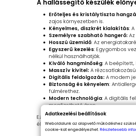
A hallássegítő készülék előny
Erőteljes és kristálytiszta hangz
zajos környezetben is.
Kényelmes, diszkrét kialakítás
: 
Személyre szabható hangerő:
Az 
Hosszú üzemidő
: Az energiatakar
Egyszerű kezelés
: Egygombos vez
nélkül használhatják.
Kiváló hangminőség
: A beépített
Masszív kivitel:
A rézcsatlakozású 
Digitális feldolgozás:
A modern jel
Biztonság és kényelem
: Antialle
fülmérethez.
Modern technológia
: A digitális
megfizethető áron.
Adatkezelési beállítások
Ez a zseniális készülék nem csak hallá
Weboldalunk az alapvető működéshez szüksége
élményeidet, és segít abban, hogy újra
cookie-kat engedélyezhet.
Részletesebb info