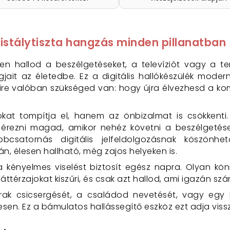
kristálytiszta hangzás minden pillanatban
 hallod a beszélgetéseket, a televíziót vagy a term
gjait az életedbe. Ez a digitális hallókészülék mode
mire valóban szükséged van: hogy újra élvezhesd a k
at tompítja el, hanem az önbizalmat is csökkenti.
 érezni magad, amikor nehéz követni a beszélgetéseke
bcsatornás digitális jelfeldolgozásnak köszönhe
án, élesen hallható, még zajos helyeken is.
sa kényelmes viselést biztosít egész napra. Olyan kö
áttérzajokat kiszűri, és csak azt hallod, ami igazán szá
rak csicsergését, a családod nevetését, vagy egy 
sen. Ez a bámulatos hallássegítő eszköz ezt adja vis