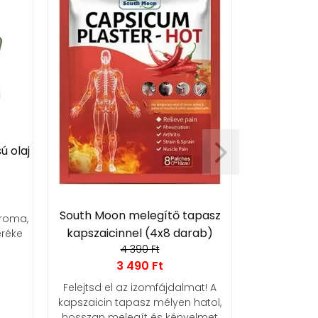
Trizand aku
ú olaj
párnáva
8
Élvezd az 
South Moon melegítő tapasz
aroma,
nyújtot
kapszaicinnel (4x8 darab)
réke
fájdalomc
4 390 Ft
3 490 Ft
Felejtsd el az izomfájdalmat! A
kapszaicin tapasz mélyen hatol,
hosszan melegít és kényelmet