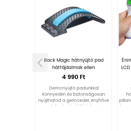
Back Magic hátnyújtó pad
Éri
hátfájdalmak ellen
LCD 
4 990 Ft
tapasz (3x12
Gerincnyújtó padunkkal
könnyedén és biztonságosan
hő
Ft
nyújthatod a gerincedet, enyhítve
pilla
a hát- és derékfájdalmat
és az
ermészetes
nyhíti a
a keringést és
dtságot.