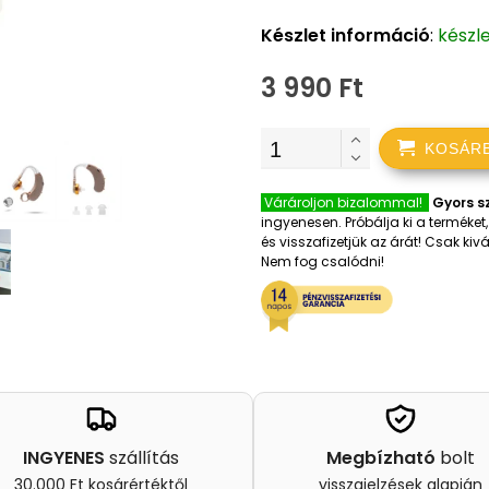
Készlet információ
:
készl
3 990 Ft
KOSÁR
Várároljon bizalommal!
Gyors sz
ingyenesen. Próbálja ki a terméke
és visszafizetjük az árát! Csak k
Nem fog csalódni!
INGYENES
szállítás
Megbízható
bolt
30.000 Ft kosárértéktől
visszajelzések alapján