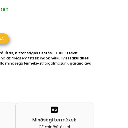
eten
BA
állítás, biztonságos fizetés
30.000 Ft felett
t, ha az mégsem tetszik
indok nélkül visszaküldheti
iválló minőségű termékeket forgalmazunk,
garanciával
.
Minőségi
termékek
CE minősítéssel