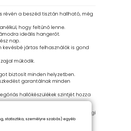
és révén a beszéd tisztán hallható, még
anélkül, hogy feltűnő lenne.
számodra ideális hangerőt.
gész nap.
kevésbé jártas felhasználók is gond
zajjal működik.
got biztosít minden helyzetben.
lleszkedést garantálnak minden
tegóriás hallókészülékek szintjét hozza
Visszaadja az önbizalmadat, a társasági
, statisztika, személyre szabás) egyéb