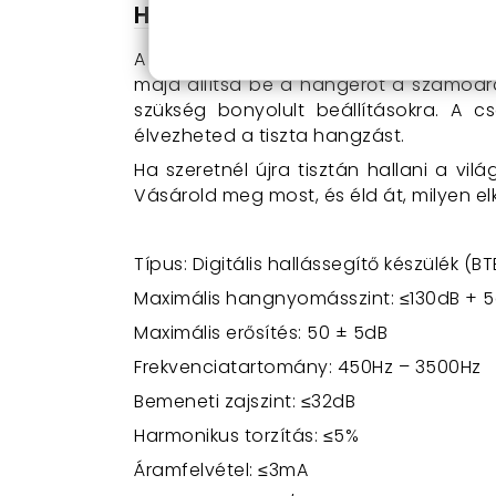
Használat
A FEIE hallássegítő készülék használata
majd állítsd be a hangerőt a számodra
szükség bonyolult beállításokra. A 
élvezheted a tiszta hangzást.
Ha szeretnél újra tisztán hallani a vil
Vásárold meg most, és éld át, milyen elk
Típus: Digitális hallássegítő készülék (BT
Maximális hangnyomásszint: ≤130dB + 
Maximális erősítés: 50 ± 5dB
Frekvenciatartomány: 450Hz – 3500Hz
Bemeneti zajszint: ≤32dB
Harmonikus torzítás: ≤5%
Áramfelvétel: ≤3mA