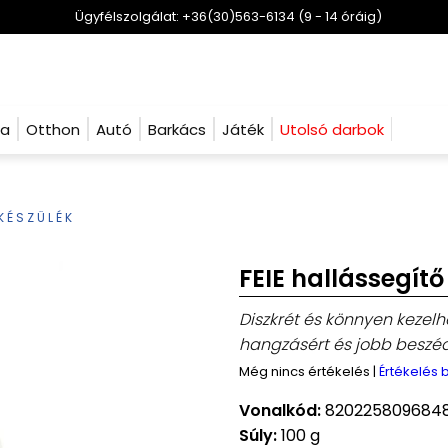
Ügyfélszolgálat: +36(30)563-6134 (9 - 14 óráig)
ha
Otthon
Autó
Barkács
Játék
Utolsó darbok
KÉSZÜLÉK
FEIE hallássegítő
Diszkrét és könnyen kezelh
hangzásért és jobb beszéd
Még nincs értékelés
|
Értékelés
Vonalkód:
820225809684
Súly:
100 g