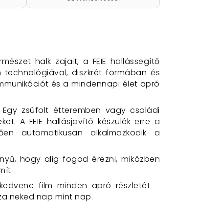
észet halk zajait, a FEIE hallássegítő
rn technológiával, diszkrét formában és
ommunikációt és a mindennapi élet apró
 Egy zsúfolt étteremben vagy családi
t. A FEIE hallásjavító készülék erre a
tően automatikusan alkalmazkodik a
nnyű, hogy alig fogod érezni, miközben
mít.
kedvenc film minden apró részletét –
sza neked nap mint nap.