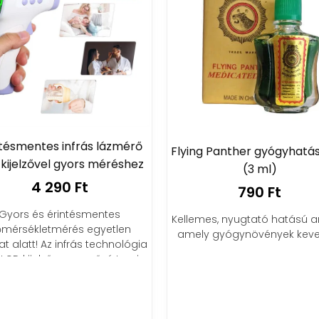
ntésmentes infrás lázmérő
Flying Panther gyógyhatás
kijelzővel gyors méréshez
(3 ml)
4 290 Ft
790 Ft
Gyors és érintésmentes
Kellemes, nyugtató hatású 
mérsékletmérés egyetlen
amely gyógynövények keve
nat alatt! Az infrás technológia
 LCD kijelző egyszerűvé teszi a
mindennapokat.