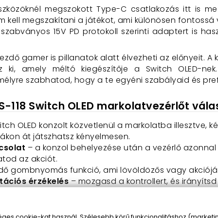
szközöknél megszokott Type-C csatlakozás itt is meg
m kell megszakítani a játékot, ami különösen fontossá 
y szabványos 15V PD protokoll szerinti adaptert is ha
ezdő gamer is pillanatok alatt élvezheti az előnyeit. A k
i, amely méltó kiegészítője a Switch OLED-nek. 
mélyre szabhatod, hogy a te egyéni szabályaid és prefe
S-118 Switch OLED markolatvezérlőt vála
itch OLED konzolt közvetlenül a markolatba illesztve, k
rákon át játszhatsz kényelmesen.
csolat
– a konzol behelyezése után a vezérlő azonnal 
tod az akciót.
ődő gombnyomás funkció, ami lövöldözős vagy akcióját
tációs érzékelés
– mozgasd a kontrollert, és irányítsd
yt.
ombnyomással megörökítheted a legjobb játékteljesít
gőmotor erőteljes, mégis finom rezgést ad, ami magáva
s cookie-kat használ. Szélesebb körű funkcionalitáshoz (marketing