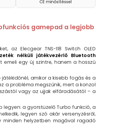
CE minősítéssel
bbfunkciós gamepad a legjobb
ket, az Elecgear TNS-118 Switch OLED
eték nélküli játékvezérlő Bluetooth
t emeli egy új szintre, hanem a hosszú
játékidőnél, amikor a kisebb fogás és a
ez a probléma megszűnik, mert a konzol
szástól vagy az ujjak elfáradásától – a
b legyen: a gyorstüzelő Turbo funkció, a
elkedik, legyen szó akár versenyzésről,
 így minden helyzetben magával ragadó