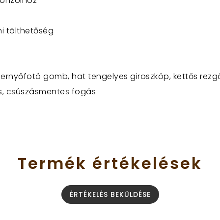
konzolhoz
ni tölthetőség
épernyőfotó gomb, hat tengelyes giroszkóp, kettős r
ás, csúszásmentes fogás
Termék
értékelések
ÉRTÉKELÉS BEKÜLDÉSE