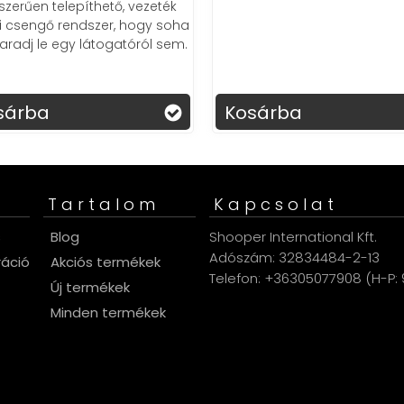
szerűen telepíthető, vezeték
li csengő rendszer, hogy soha
radj le egy látogatóról sem.
sárba
Kosárba
Tartalom
Kapcsolat
s
Blog
Shooper International Kft.
Adószám: 32834484-2-13
ráció
Akciós termékek
Telefon: +36305077908 (H-P: 9
Új termékek
Minden termékek