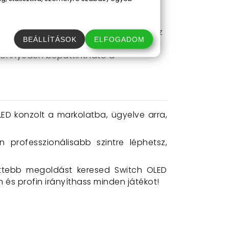
ár a gyári töltővel, akár szabványos
, így a játékod igényeihez ízlésedhez
BEÁLLÍTÁSOK
ELFOGADOM
 könnyedén bepattintható a
ED konzolt a markolatba, ügyelve arra,
n professzionálisabb szintre léphetsz,
lettebb megoldást keresed Switch OLED
és profin irányíthass minden játékot!