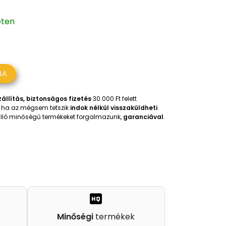
eten
BA
állítás, biztonságos fizetés
30.000 Ft felett
t, ha az mégsem tetszik
indok nélkül visszaküldheti
iválló minőségű termékeket forgalmazunk,
garanciával
.
Minőségi
termékek