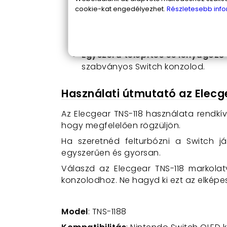
Type-C töltőport játék közbeni 
cookie-kat engedélyezhet.
Részletesebb info
15V PD adapterrel töltheted a kontro
Extra funkciók és személyre sz
igazíthatod.
Egyszerű telepítés és lenyűgöző
szabványos Switch konzolod.
Használati útmutató az Elecg
Az Elecgear TNS-118 használata rendkí
hogy megfelelően rögzüljön.
Ha szeretnéd felturbózni a Switch ját
egyszerűen és gyorsan.
Válaszd az Elecgear TNS-118 markolat
konzolodhoz. Ne hagyd ki ezt az elképe
Model
: TNS-1188