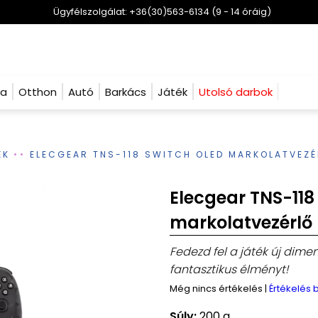
Ügyfélszolgálat: +36(30)563-6134 (9 - 14 óráig)
ha
Otthon
Autó
Barkács
Játék
Utolsó darbok
ÉK
ELECGEAR TNS-118 SWITCH OLED MARKOLATVEZ
Elecgear TNS-118
markolatvezérlő
Fedezd fel a játék új dime
fantasztikus élményt!
Még nincs értékelés
|
Értékelés
Súly:
200 g