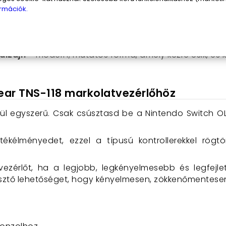
töltéshez
– nem kell aggódnod az akkumulátor miatt, ak
rmációk.
llert, miközben játszol.
abhatóság
– egyedi programozási lehetőség a gombokra
 dizájn
– modern, mutatós forma, amely kézre esik, és
ear TNS-118 markolatvezérlőhöz
vül egyszerű. Csak csúsztasd be a Nintendo Switch OL
ékélményedet, ezzel a típusú kontrollerekkel rögtö
vezérlőt, ha a legjobb, legkényelmesebb és legfej
sztő lehetőséget, hogy kényelmesen, zökkenőmentesen 