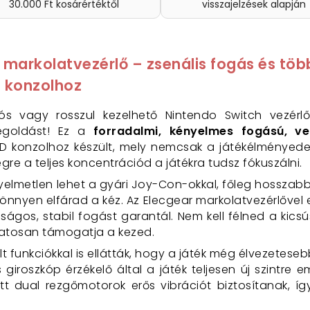
30.000 Ft kosárértéktől
visszajelzések alapján
 markolatvezérlő – zsenális fogás és tö
D konzolhoz
 vagy rosszul kezelhető Nintendo Switch vezérlő
megoldást! Ez a
forradalmi, kényelmes fogású, vez
ED konzolhoz készült, mely nemcsak a játékélményede
végre a teljes koncentrációd a játékra tudsz fókuszálni.
yelmetlen lehet a gyári Joy-Con-okkal, főleg hosszabb 
nyen elfárad a kéz. Az Elecgear markolatvezérlővel 
ágos, stabil fogást garantál. Nem kell félned a kicsú
latosan támogatja a kezed.
t funkciókkal is ellátták, hogy a játék még élvezeteseb
roszkóp érzékelő által a játék teljesen új szintre em
tett dual rezgőmotorok erős vibrációt biztosítanak,