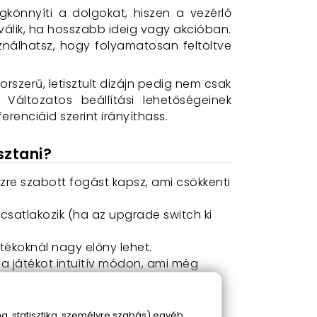
könnyíti a dolgokat, hiszen a vezérlő
válik, ha hosszabb ideig vagy akcióban.
sználhatsz, hogy folyamatosan feltöltve
orszerű, letisztult dizájn pedig nem csak
Változatos beállítási lehetőségeinek
renciáid szerint irányíthass.
sztani?
ézre szabott fogást kapsz, ami csökkenti
csatlakozik (ha az upgrade switch ki
ékoknál nagy előny lehet.
 a játékot intuitív módon, ami még
ményed pillanatait.
l ragadja a játékélményt.
, statisztika, személyre szabás) egyéb