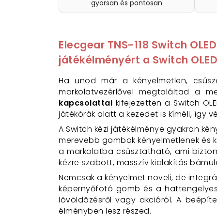
gyorsan és pontosan
Elecgear TNS-118 Switch OLED
játékélményért a Switch OLE
Ha unod már a kényelmetlen, csúszós
markolatvezérlővel megtaláltad a 
kapcsolattal
kifejezetten a Switch OL
játékórák alatt a kezedet is kíméli, így 
A Switch kézi játékélménye gyakran kén
merevebb gombok kényelmetlenek és kön
a markolatba csúsztatható, ami biztons
kézre szabott, masszív kialakítás bámu
Nemcsak a kényelmet növeli, de integrál
képernyőfotó gomb és a hattengelyes gi
lövöldözésről vagy akcióról. A beépí
élményben lesz részed.