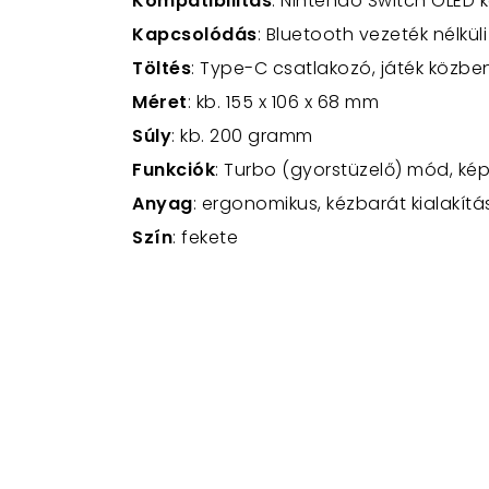
Kompatibilitás
: Nintendo Switch OLED 
Kapcsolódás
: Bluetooth vezeték nélküli
Töltés
: Type-C csatlakozó, játék közbe
Méret
: kb. 155 x 106 x 68 mm
Súly
: kb. 200 gramm
Funkciók
: Turbo (gyorstüzelő) mód, k
Anyag
: ergonomikus, kézbarát kialakít
Szín
: fekete