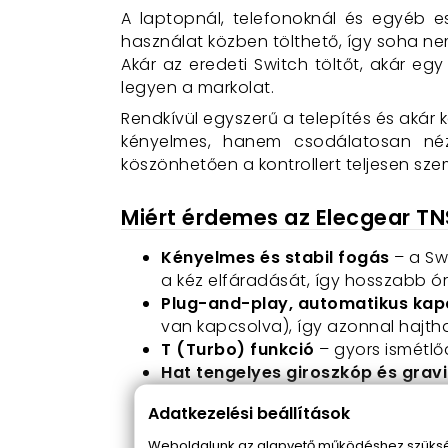
A laptopnál, telefonoknál és egyéb e
használat közben tölthető, így soha ne
Akár az eredeti Switch töltőt, akár eg
legyen a markolat.
Rendkívül egyszerű a telepítés és akár k
kényelmes, hanem csodálatosan néz k
köszönhetően a kontrollert teljesen sze
Miért érdemes az Elecgear TN
Kényelmes és stabil fogás
– a Sw
a kéz elfáradását, így hosszabb ó
Plug-and-play, automatikus kap
van kapcsolva), így azonnal hajtha
T (Turbo) funkció
– gyors ismétl
Hat tengelyes giroszkóp és gravi
közelebb hozza a valós játékélmén
Adatkezelési beállítások
Képernyőfotó gomb
– egyetlen g
Dual motor rezgőhatás
– két rez
Weboldalunk az alapvető működéshez szüksége