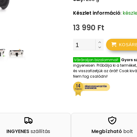
Készlet információ
:
készl
13 990 Ft
KOSÁR
Várároljon bizalommal!
Gyors sz
ingyenesen. Próbálja ki a terméke
és visszafizetjük az árát! Csak k
Nem fog csalódni!
INGYENES
szállítás
Megbízható
bolt