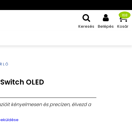
168
Keresés
Belépés
Kosár
ÉRLŐ
 Switch OLED
nzióit kényelmesen és precízen, élvezd a
 beküldése