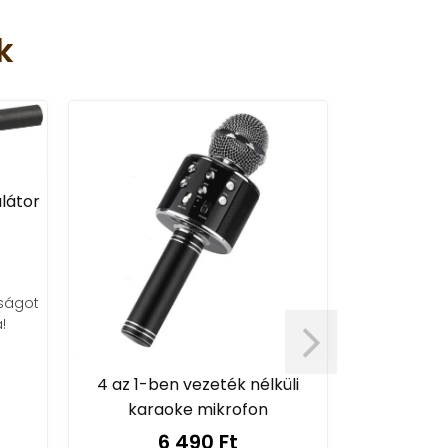
k
látor
ságot
!
RL-3995 vez
LED v
4 az 1-ben vezeték nélküli
5
karaoke mikrofon
Elemes vez
6 490 Ft