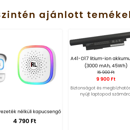
Szintén
ajánlott
teméke
A41-D17 litium-ion akkumu
(3000 mAh, 45Wh)
15 900 Ft
9 900 Ft
Biztonságot és megbízható
nyújt laptopod számára
vezeték nélküli kapucsengő
4 790 Ft