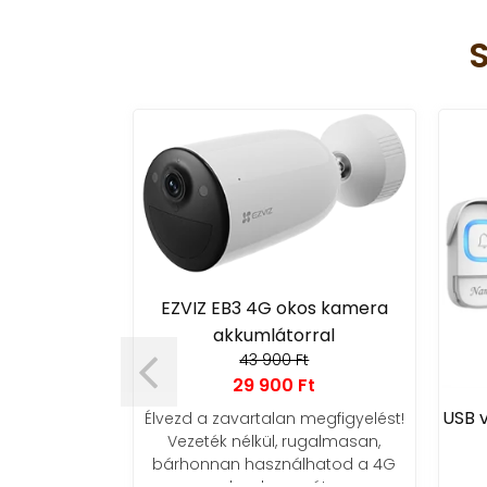
EZVIZ EB3 4G okos kamera
akkumlátorral
43 900 Ft
29 900 Ft
USB 
-alakú
Élvezd a zavartalan megfigyelést!
Vezeték nélkül, rugalmasan,
10 darab)
bárhonnan használhatod a 4G
Ft
okos kamerát.