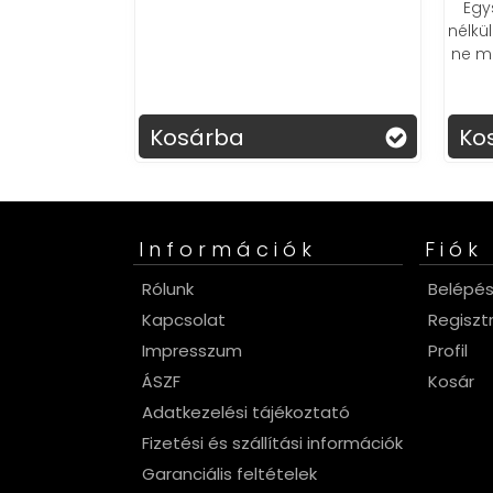
Egy
nélkü
író fogantyúk
ne ma
ól, amelyek
a bútorokat.
ető, modern
s!
Kosárba
Ko
Információk
Fiók
Rólunk
Belépé
Kapcsolat
Regiszt
Impresszum
Profil
ÁSZF
Kosár
Adatkezelési tájékoztató
Fizetési és szállítási információk
Garanciális feltételek